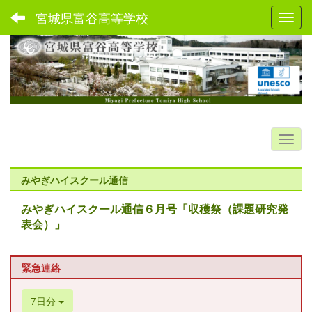
宮城県富谷高等学校
Toggl
みやぎハイスクール通信
みやぎハイスクール通信６月号「収穫祭（課題研究発
表会）」
緊急連絡
7日分