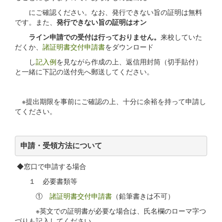
にご確認ください。なお、発行できない旨の証明は無料
です。また、
発行できない旨の証明はオン
ライン申請での受付は行っておりません。
来校していた
だくか、
諸証明書交付申請書
をダウンロード
し
記入例
を見ながら作成の上、返信用封筒（切手貼付）
と一緒に下記の送付先へ郵送してください。
※提出期限を事前にご確認の上、十分に余裕を持って申請し
てください。
申請・受領方法について
◆窓口で申請する場合
１ 必要書類等
①
諸証明書交付申請書
（鉛筆書きは不可）
※英文での証明書が必要な場合は、氏名欄のローマ字つ
づりも記入してください。