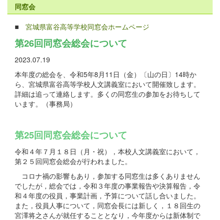
同窓会
■
宮城県富谷高等学校同窓会ホームページ
第26回同窓会総会について
2023.07.19
本年度の総会を、令和5年8月11日（金）〔山の日〕14時か
ら、宮城県富谷高等学校人文講義室において開催致します。
詳細は追って連絡します。多くの同窓生の参加をお待ちして
います。（事務局）
第25回同窓会総会について
令和４年７月１８日（月・祝），本校人文講義室において，
第２５回同窓会総会が行われました。
コロナ禍の影響もあり，参加する同窓生は多くありません
でしたが，総会では，令和３年度の事業報告や決算報告，令
和４年度の役員，事業計画，予算について話し合いました。
また，役員人事について，同窓会長には新しく，１８回生の
宮澤将之さんが就任することとなり，今年度からは新体制で