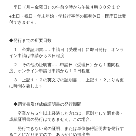
平日（月～金曜日）の午前９時から午後４時３０分まで
※土日・祝日・年末年始・学校行事等の振替休日・閉庁日は受
付できません。
◆発行までの所要日数
１ 卒業証明書……申請日（受理日）に即日発行、オンラ
イン申請は申請から３日程度
２ その他の証明書……申請日（受理日）から１週間程
度、オンライン申請は申請から１０日程度
３ 上記１・２の英文での証明書……上記１・２よりも更
に時間を要します
◆調査書及び成績証明書の発行期間
卒業から５年以上経過した方には、原則として調査書・
成績証明書の発行はできません。この場合、
発行できない旨の証明、または単位修得証明書を発行す
ることになりますので、あらかじめ提出先