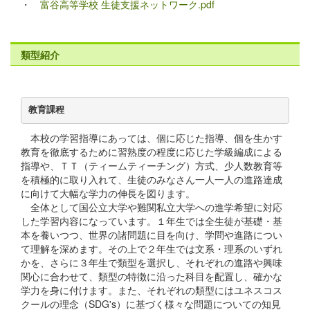
・
富谷高等学校 生徒支援ネットワーク.pdf
類型紹介
教育課程
本校の学習指導にあっては、個に応じた指導、個を生かす
教育を徹底するために習熟度の程度に応じた学級編成による
指導や、ＴＴ（ティームティーチング）方式、少人数教育等
を積極的に取り入れて、生徒のみなさん一人一人の進路達成
に向けて大幅な学力の伸長を図ります。
全体として国公立大学や難関私立大学への進学希望に対応
した学習内容になっています。１年生では全生徒が基礎・基
本を養いつつ、世界の諸問題に目を向け、学問や進路につい
て理解を深めます。その上で２年生では文系・理系のいずれ
かを、さらに３年生で類型を選択し、それぞれの進路や興味
関心に合わせて、類型の特徴に沿った科目を配置し、確かな
学力を身に付けます。また、それぞれの類型にはユネスコス
クールの理念（SDG's）に基づく様々な問題についての知見