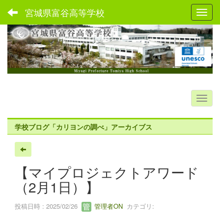
宮城県富谷高等学校
Toggl
学校ブログ「カリヨンの調べ」アーカイブス
【マイプロジェクトアワード
（2月1日）】
投稿日時 : 2025/02/26
管理者ON
カテゴリ: