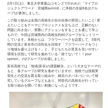
2月1日(土)、東北大学青葉山コモンズで行われた「マイプロ
ジェクトアワード 宮城県summit」に本校の生徒8名(2グル
ープ)が参加しました。
この取り組みは全国の高校生が自分自身の実現したいこと/ 変
えたいことをテーマにプロジェクトを立ち上げ、正解のない
問題に向き合い、実際にアクションをすることを通じて学ぶ
もので、今回は宮城県内の高校生約60グループがエントリー
しています。本校からは、フラワーパークを設置して、3世代
間の交流と富谷市の活性化を目指す「フラワーパークをつく
り地域を盛り上げる！」と、子どもたちが意見を言いやすい
環境を目指して研究を進めている「捨てないで！！your
opinion」の2グループが出場しました。
富谷高校では「地域(富谷)の課題解決」という大きなテーマの
もと、各グループが研究を進めていますが、他校では技能実
習生との交流を図る取り組みや、納豆のネバネバについて研
究しているグループなどもあり、同世代の高校生が行ってい
る取り組みを聞いて良い刺激になったようです。