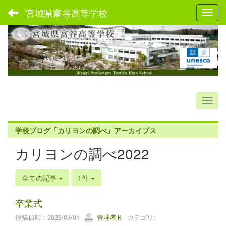
宮城県富谷高等学校
Toggl
学校ブログ「カリヨンの調べ」アーカイブス
カリヨンの調べ2022
全ての記事
1件
卒業式
投稿日時 : 2023/03/01
管理者Ｋ
カテゴリ: