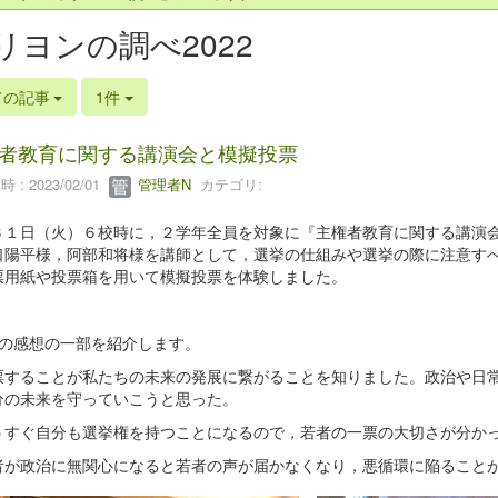
リヨンの調べ2022
ての記事
1件
者教育に関する講演会と模擬投票
 : 2023/02/01
管理者N
カテゴリ:
３１日（火）６校時に，２学年全員を対象に『主権者教育に関する講演
口陽平様，阿部和将様を講師として，選挙の仕組みや選挙の際に注意す
票用紙や投票箱を用いて模擬投票を体験しました。
徒の感想の一部を紹介します。
票することが私たちの未来の発展に繋がることを知りました。政治や日
分の未来を守っていこうと思った。
うすぐ自分も選挙権を持つことになるので，若者の一票の大切さが分か
者が政治に無関心になると若者の声が届かなくなり，悪循環に陥ること