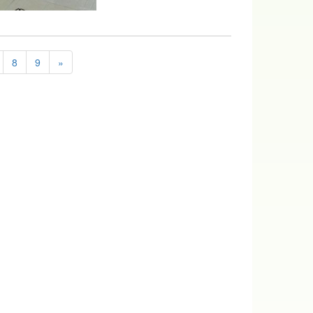
8
9
»