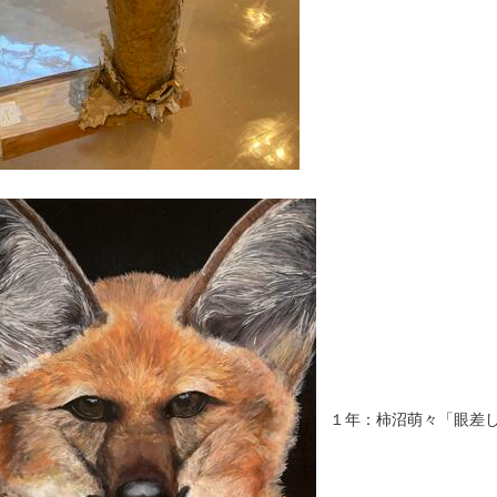
１年：柿沼萌々「眼差