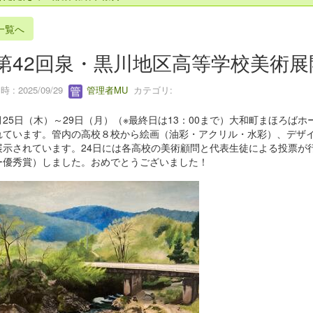
一覧へ
第42回泉・黒川地区高等学校美術
 : 2025/09/29
管理者MU
カテゴリ:
25日（木）～29日（月）（※最終日は13：00まで）大和町まほろば
れています。管内の高校８校から絵画（油彩・アクリル・水彩）、デザイ
展示されています。24日には各高校の美術顧問と代表生徒による投票が
ー優秀賞）しました。おめでとうございました！