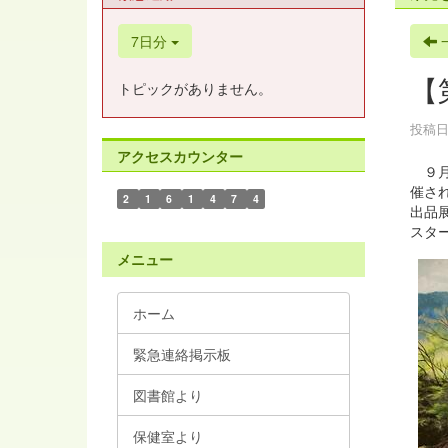
7日分
【
トピックがありません。
投稿日時
アクセスカウンター
９月
催さ
2
1
6
1
4
7
4
出品
スタ
メニュー
ホーム
緊急連絡掲示板
図書館より
保健室より