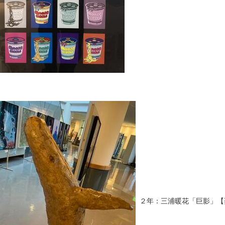
２年：三浦暖花「巨影」【