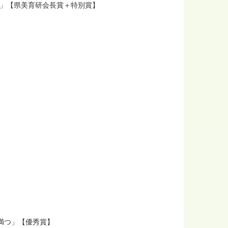
」【県美育研会長賞＋特別賞】
満つ」【優秀賞】