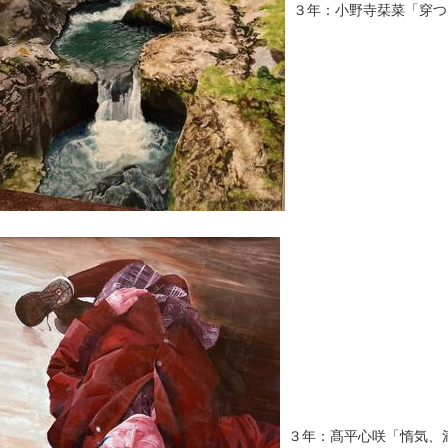
３年：小野寺栞菜「穿つ
３年：髙平心咲「惰気、