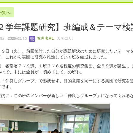
一覧へ
２学年課題研究】班編成＆テーマ検
 : 2025/09/10
管理者MU
カテゴリ:
９日（火）、前回検討した自分が課題解決のために研究したいテーマを
て、これから実際に研究を推進していく班を編成しました。
、各部署７～９班、１班３～６名程度の研究集団、全５９班が誕生しま
るので、中には全員が「初めまして」の班も。
「仲良しグループ」で形成せず、目的意識を同一にする集団で研究を進
ずです。
的に…この班のメンバーが新しい「仲良しグループ」になってくれるな