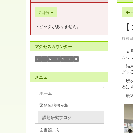
7日分
【
トピックがありません。
投稿日時
アクセスカウンター
９月
まっ
2
1
6
0
9
2
0
結果
グす
メニュー
班を
るは
ホーム
最終
緊急連絡掲示板
課題研究ブログ
図書館より