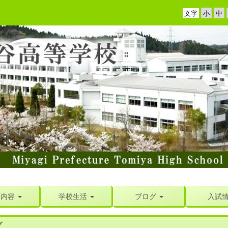
文字
育内容
学校生活
ブログ
入試
グ