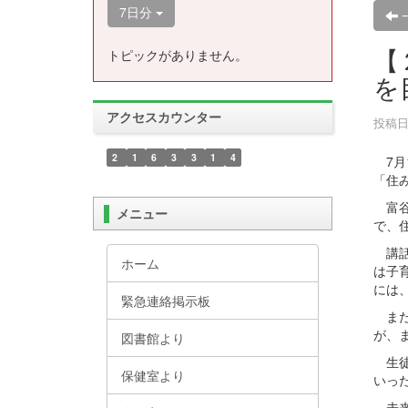
7日分
【
トピックがありません。
を
アクセスカウンター
投稿日時
2
1
6
3
3
1
4
7月
「住
富谷
メニュー
で、
講話
ホーム
は子
には
緊急連絡掲示板
また
が、
図書館より
生徒
保健室より
いっ
未来