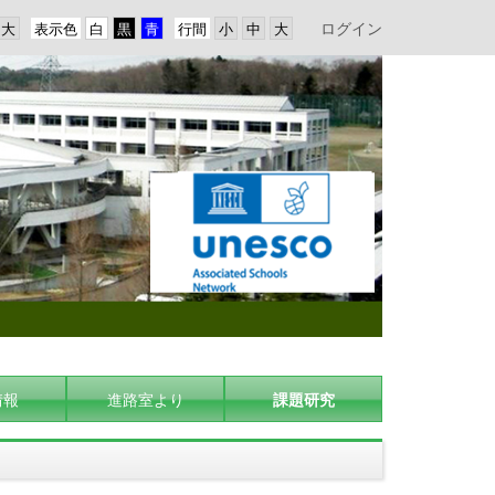
ログイン
表示色
行間
情報
進路室より
課題研究