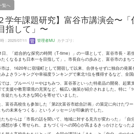
一覧へ
２学年課題研究】富谷市講演会〜「
目指して」〜
 : 2025/07/11
管理者MU
カテゴリ:
1日、「総合的な探究の時間（T-time）」の一環として、富谷市長・
みたくなるまち日本一を目指して」。市長自らの歩みと、富谷市のまち
市は、1620年に宿場町として開宿して以来、合併をせずに独自の発展
住みよさランキングや幸福度ランキングで東北1位を獲得するなど、全国
では、ブルーベリーやはちみつ、富谷茶といった特産品の開発、起業支援
育て支援や教育環境の充実など、幅広い施策が紹介されました。特に「1
、生徒たちも大きな関心を寄せていました。
、富谷高校生も参加した「第2次富谷市総合計画」の策定に向けたワー
まちの未来をつくる」というメッセージが印象的でした。
たちからは「市長の話を聞いて、地域に対する見方が変わった」「自分
た感想が多く寄せられ、まちづくりへの関心が高まるきっかけとなった
を担う高校生たちにとって、今回の講話は「まち」と「自分」のつなが