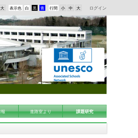
ログイン
表示色
行間
情報
進路室より
課題研究