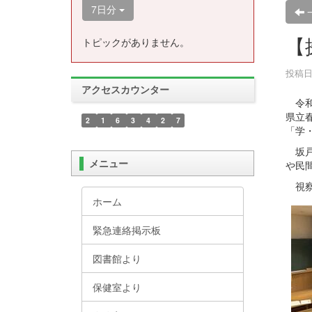
7日分
【
トピックがありません。
投稿日時
アクセスカウンター
令和
県立
2
1
6
3
4
2
7
「学
坂戸
メニュー
や民
視察
ホーム
緊急連絡掲示板
図書館より
保健室より