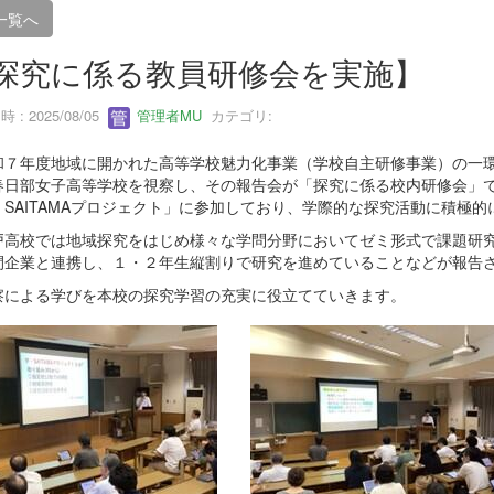
一覧へ
探究に係る教員研修会を実施】
 : 2025/08/05
管理者MU
カテゴリ:
７年度地域に開かれた高等学校魅力化事業（学校自主研修事業）の一環
春日部女子高等学校を視察し、その報告会が「探究に係る校内研修会」
・SAITAMAプロジェクト」に参加しており、学際的な探究活動に積極
高校では地域探究をはじめ様々な学問分野においてゼミ形式で課題研究
間企業と連携し、１・２年生縦割りで研究を進めていることなどが報告
による学びを本校の探究学習の充実に役立てていきます。