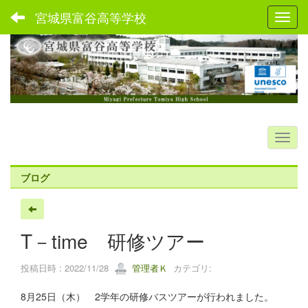
宮城県富谷高等学校
Toggl
ブログ
T－time 研修ツアー
投稿日時 : 2022/11/28
管理者Ｋ
カテゴリ:
8月25日（木） 2学年の研修バスツアーが行われました。