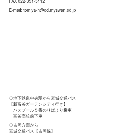
FAX 022-351-5112
E-mail: tomiya-h@od.myswan.ed.jp
◇地下鉄泉中央駅から宮城交通バス
【新富谷ガーデンシティ行き】
バスプール５番のりばより乗車
富谷高校前下車
◇吉岡方面から
宮城交通バス【吉岡線】