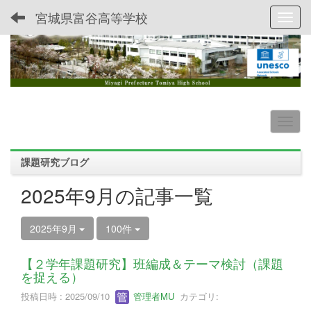
宮城県富谷高等学校
Toggl
課題研究ブログ
2025年9月の記事一覧
2025年9月
100件
【２学年課題研究】班編成＆テーマ検討（課題
を捉える）
投稿日時 : 2025/09/10
管理者MU
カテゴリ: