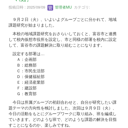
投稿日時 : 2025/09/09
管理者MU
カテゴリ:
９月２日（火）、いよいよグループごとに分かれて、地域
課題研究が始まりました。
本校の地域課題研究をおさらいしておくと、富谷市と連携
して校内仮想市役所を設定し、市と同様の部署を校内に設定
して、富谷市の課題解決に取り組むことになります。
設定する部署は…
Ａ：企画部
Ｂ：総務部
Ｃ：市民生活部
Ｄ：保健福祉部
Ｅ：経済産業部
Ｆ：建設部
Ｇ：教育部
今日は所属グループの初顔合わせと、自分が研究したい課
題テーマの方向性を検討しました。次回は９月９日（火）、
今日の活動をもとにグループワークに取り組み、班を編成し
ていきます。どのような班で、どのような課題の解決を目指
すことになるのか、楽しみですね。