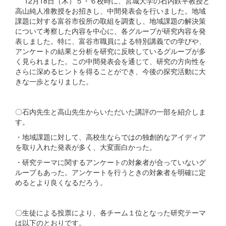
12月18日（木）５・６校時に、宮城大学の石内鉄平教授と
高山純人准教授をお招きし、中間発表会を行いました。地域
課題に対する富谷市役所の取組を調査し、地域課題の解決策
について考察した内容を中心に、各グループが研究内容を発
表しました。特に、富谷市職員による特別講義での学びや、
アンケートの結果と分析を研究に反映しているグループが多
く見られました。この中間発表会を通じて、研究の方向性を
さらに深めるヒントを得ることができ、今後の探究活動に大
きな一歩となりました。
〇石内先生と高山先生からいただいた講評の一部を紹介しま
す。
・地域課題に対して、高校生ならではの独創的なアイディア
を取り入れた発表が多く、大変面白かった。
・研究テーマに関するアンケートの対象者が合っていないグ
ループもあった。アンケートを行うときの対象者を明確に定
めるとより良くなるだろう。
〇生徒による投票により、各チーム１位となった研究テーマ
は以下のとおりです。