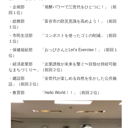
・企画部 「発酵パワーで三世代をひとつに！」（前
回１位）
・総務部 「富谷市の防災意識を高めよう！」（前回
１位）
・市民生活部 「コンポストを使ったゴミの削減」（前回
１位）
・保健福祉部 「おっぴさんとLet’s Exercise！」（前回１
位）
・経済産業部 「企業誘致が未来を繋ぐ〜目指せ持続可能
なまちづくり〜」（前回２位）
・建設部 「全世代が楽しめる自然を生かした公共施
設」（前回２位）
・教育部 「Hello World！！」（前回２位）