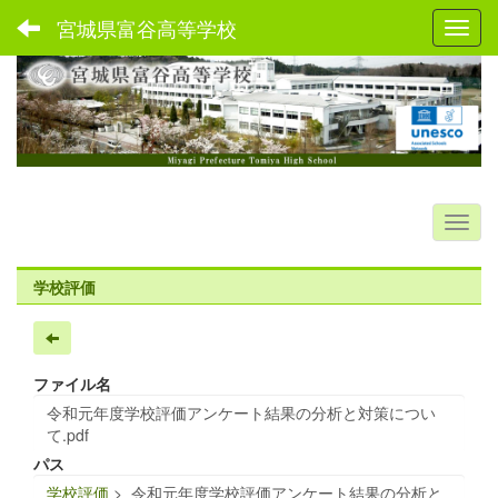
宮城県富谷高等学校
Toggl
学校評価
ファイル名
令和元年度学校評価アンケート結果の分析と対策につい
て.pdf
パス
学校評価
>
令和元年度学校評価アンケート結果の分析と