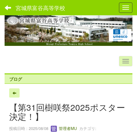
宮城県富谷高等学校
Toggl
ブログ
【第31回樹咲祭2025ポスター
決定！】
投稿日時 : 2025/08/08
管理者MU
カテゴリ: