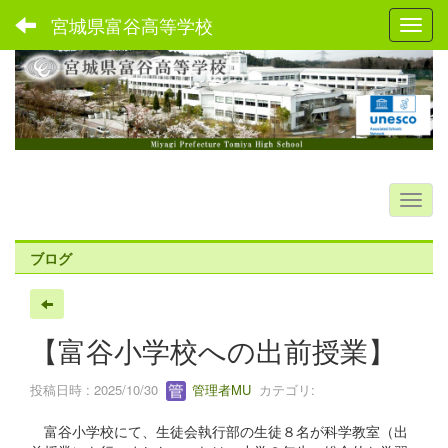
宮城県富谷高等学校
Toggl
ブログ
【富谷小学校への出前授業】
投稿日時 : 2025/10/30
管理者MU
カテゴリ:
富谷小学校にて、生徒会執行部の生徒８名が科学教室（出