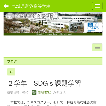
宮城県富谷高等学校
Toggl
ブログ
２学年 SDGｓ課題学習
投稿日時 : 06/01
管理者SZ
カテゴリ:
本校では、ユネスコスクールとして、持続可能な社会の実