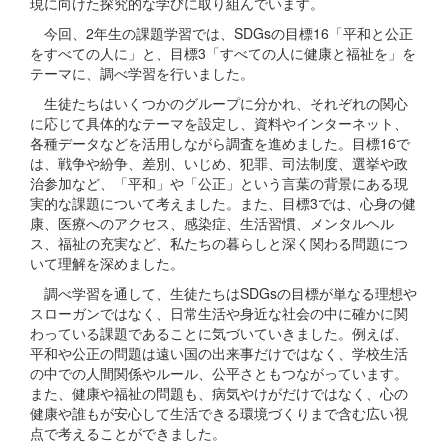
現に向けた探究的な学びに取り組んでいます。
今回、2年生の課題学習では、SDGsの目標16「平和と公正
をすべての人に」と、目標3「すべての人に健康と福祉を」を
テーマに、調べ学習を行いました。
生徒たちはいくつかのグループに分かれ、それぞれの関心
に応じて具体的なテーマを設定し、資料やインターネット、
各種データなどを活用しながら調査を進めました。目標16で
は、戦争や紛争、差別、いじめ、犯罪、司法制度、選挙や政
治参加など、「平和」や「公正」という言葉の背景にある現
実的な課題について考えました。また、目標3では、心身の健
康、医療へのアクセス、感染症、生活習慣、メンタルヘル
ス、福祉の充実など、私たちの暮らしと深く関わる問題につ
いて理解を深めました。
調べ学習を通して、生徒たちはSDGsの目標が単なる理想や
スローガンではなく、日常生活や身近な社会の中に確かに関
わっている課題であることに気づいていきました。例えば、
平和や公正の問題は遠い国の出来事だけではなく、学校生活
の中での人間関係やルール、公平さともつながっています。
また、健康や福祉の問題も、病気やけがだけではなく、心の
健康や誰もが安心して生活できる環境づくりまで含む広い視
点で考えることができました。