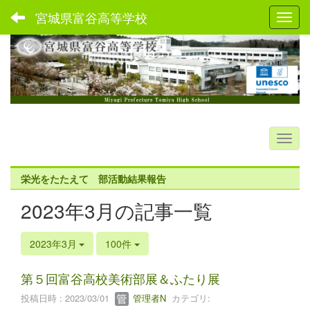
宮城県富谷高等学校
Toggl
栄光をたたえて 部活動結果報告
2023年3月の記事一覧
2023年3月
100件
第５回富谷高校美術部展＆ふたり展
投稿日時 : 2023/03/01
管理者N
カテゴリ: