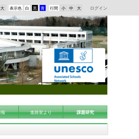
ログイン
表示色
行間
情報
進路室より
課題研究