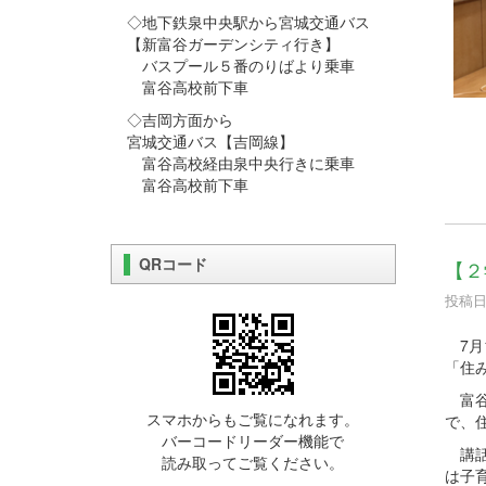
◇地下鉄泉中央駅から宮城交通バス
【新富谷ガーデンシティ行き】
バスプール５番のりばより乗車
富谷高校前下車
◇吉岡方面から
宮城交通バス【吉岡線】
富谷高校経由泉中央行きに乗車
富谷高校前下車
QRコード
【２
投稿日時
7月
「住
富谷
スマホからもご覧になれます。
で、
バーコードリーダー機能で
講話
読み取ってご覧ください。
は子