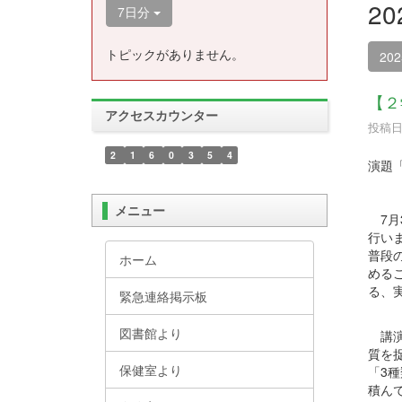
2
7日分
トピックがありません。
20
【２
アクセスカウンター
投稿日時
2
1
6
0
3
5
4
演題
メニュー
7月
行い
普段
ホーム
める
る、
緊急連絡掲示板
図書館より
講演
質を
保健室より
「3
積ん