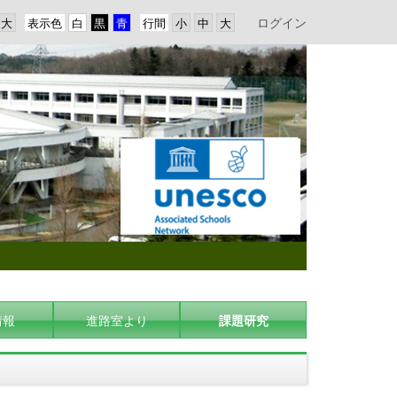
ログイン
表示色
行間
情報
進路室より
課題研究