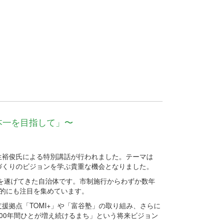
本一を目指して」〜
若生裕俊氏による特別講話が行われました。テーマは
づくりのビジョンを学ぶ貴重な機会となりました。
を遂げてきた自治体です。市制施行からわずか数年
的にも注目を集めています。
拠点「TOMI+」や「富谷塾」の取り組み、さらに
00年間ひとが増え続けるまち」という将来ビジョン