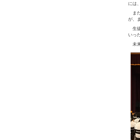
には
また
が、
生徒
いっ
未来