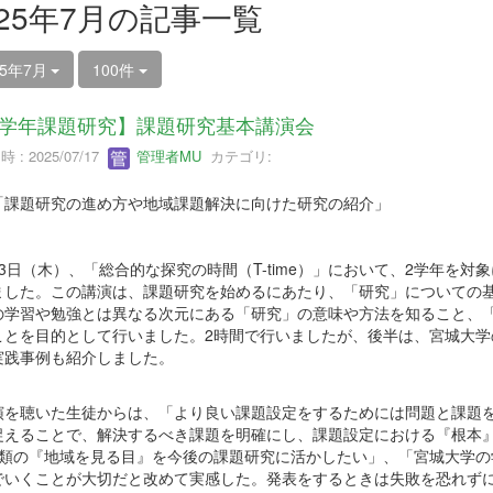
025年7月の記事一覧
25年7月
100件
学年課題研究】課題研究基本講演会
 : 2025/07/17
管理者MU
カテゴリ:
「課題研究の進め方や地域課題解決に向けた研究の紹介」
3日（木）、「総合的な探究の時間（T-time）」において、2学年を
ました。この講演は、課題研究を始めるにあたり、「研究」についての
の学習や勉強とは異なる次元にある「研究」の意味や方法を知ること、
ことを目的として行いました。2時間で行いましたが、後半は、宮城大学
実践事例も紹介しました。
を聴いた生徒からは、「より良い課題設定をするためには問題と課題を
捉えることで、解決するべき課題を明確にし、課題設定における『根本
種類の『地域を見る目』を今後の課題研究に活かしたい」、「宮城大学の
でいくことが大切だと改めて実感した。発表をするときは失敗を恐れず