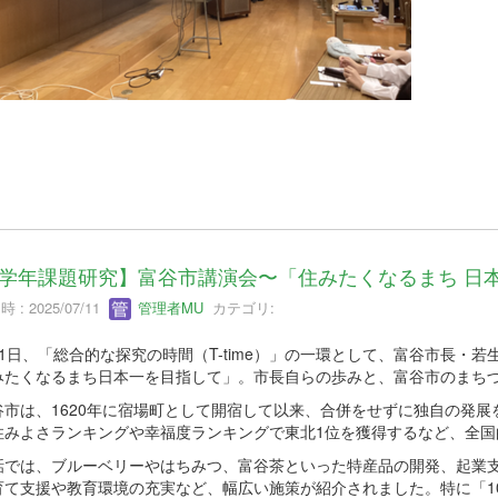
学年課題研究】富谷市講演会〜「住みたくなるまち 日
 : 2025/07/11
管理者MU
カテゴリ:
1日、「総合的な探究の時間（T-time）」の一環として、富谷市長・
みたくなるまち日本一を目指して」。市長自らの歩みと、富谷市のまち
市は、1620年に宿場町として開宿して以来、合併をせずに独自の発展
住みよさランキングや幸福度ランキングで東北1位を獲得するなど、全国
では、ブルーベリーやはちみつ、富谷茶といった特産品の開発、起業支援
育て支援や教育環境の充実など、幅広い施策が紹介されました。特に「1