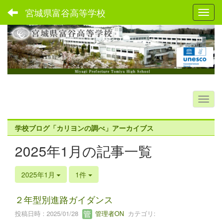
宮城県富谷高等学校
Toggl
学校ブログ「カリヨンの調べ」アーカイブス
2025年1月の記事一覧
2025年1月
1件
２年型別進路ガイダンス
投稿日時 : 2025/01/28
管理者ON
カテゴリ: