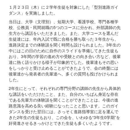
１月２３日（木）に２学年生徒を対象にした「型別進路ガイ
ダンス」を実施しました。
当日は、大学（文理別）、短期大学、看護学校、専門各種学
校、公務員・民間就職の5つのコースに分かれ、外部講師の先
生方から講話をいただきました。また、大学コースを選んだ
生徒達には、年内入試で既に合格を勝ち取った３年生から、
進路決定までの体験談を聞く時間も設けられました。3年生の
中にはこの日のために自作のスライドを準備してきた生徒も
おり、3年間の学習の進め方や受験との向き合い方など、後輩
達に熱く語りかける様子が印象的でした。後輩達もその思い
をしっかりと受け止めることができたようで、会の終盤には
後輩達から発表者の先輩達へ、多くの質問も投げかけられま
した。
2年生にとって、それぞれの専門分野の講師の先生から具体的
な講話をいただけたこと、また、自分のいちばん身近な存在
である先輩方の体験談を聞くことができたことは、今後の進
路意識を高める良い経験になったことと思います。このガイ
ダンスを受けた翌日には、さっそく進路指導室に足を運んで
きた2年生の生徒もおり、この会を、いわゆる“3年生0学期”を
好発進させるきっかけとできた生徒も多くいたようです。