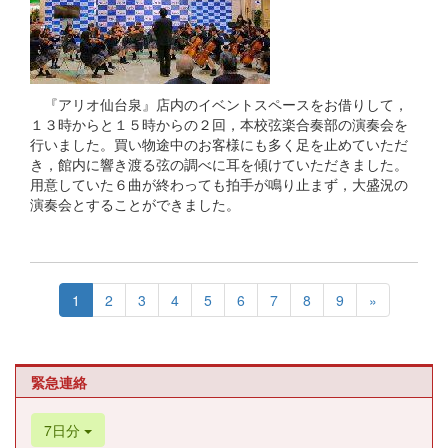
『アリオ仙台泉』店内のイベントスペースをお借りして，
１３時からと１５時からの２回，本校弦楽合奏部の演奏会を
行いました。買い物途中のお客様にも多く足を止めていただ
き，館内に響き渡る弦の調べに耳を傾けていただきました。
用意していた６曲が終わっても拍手が鳴り止まず，大盛況の
演奏会とすることができました。
1
2
3
4
5
6
7
8
9
»
緊急連絡
7日分