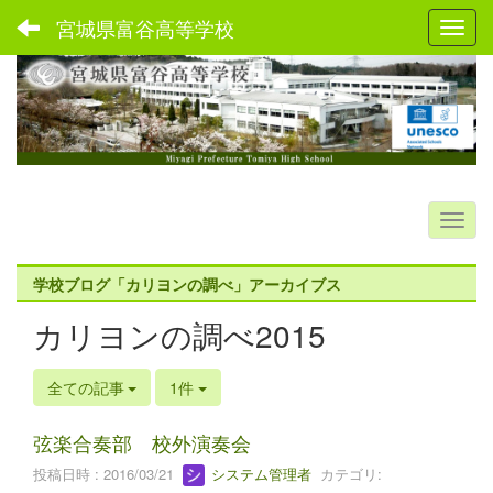
宮城県富谷高等学校
Toggl
学校ブログ「カリヨンの調べ」アーカイブス
カリヨンの調べ2015
全ての記事
1件
弦楽合奏部 校外演奏会
投稿日時 : 2016/03/21
システム管理者
カテゴリ: