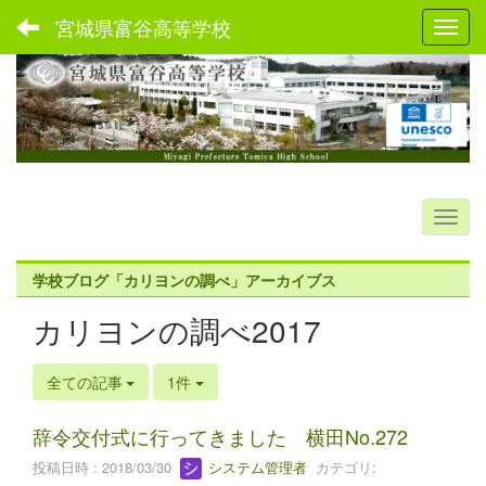
宮城県富谷高等学校
Toggl
学校ブログ「カリヨンの調べ」アーカイブス
カリヨンの調べ2017
全ての記事
1件
辞令交付式に行ってきました 横田No.272
投稿日時 : 2018/03/30
システム管理者
カテゴリ: