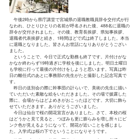
午後2時から県庁講堂で宮城県の退職教職員辞令交付式が行
なわれ、ひとりひとりの名前が呼名された後、488名に退職の
辞令が交付されました。その後、教育長挨拶、県知事挨拶、
退職者代表挨拶と続き、1時間ほどで式は終了しました。本当
に退職となりました。皆さんお世話になりありがとうござい
ました。
ということで、今日で正式な勤務も終了です。片付けがな
かなか終わらず19時過ぎに学校を後にしました。明日土曜日
も学校に行って最後の片付けをしようと思います。写真は昨
日の離任式のあとに事務部の先生がたと撮影した記念写真で
す。
昨日の送別会の際に幹事団の計らいで、美術の先生に描い
ていただいた素敵な絵をいただきました。その場で披露した
際に、会場からはどよめきがおこったほどです。大切に飾ら
せていただきます。ありがとうございました。
今日は仙台で桜の開花宣言がありました。さて、本校の桜
はどうかと見て見ると、つぼみも更に膨らみを増し所々にピ
ンク色が見えるようになって、開花が近いことを感じまし
た。入学式は桜の下でということになりそうです。