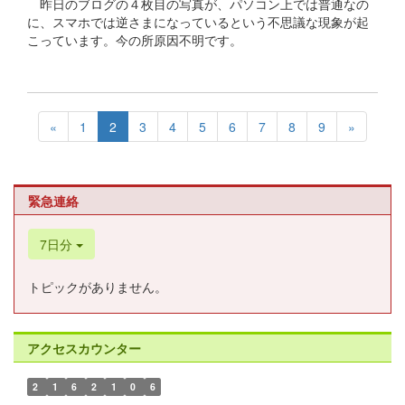
昨日のブログの４枚目の写真が、パソコン上では普通なの
に、スマホでは逆さまになっているという不思議な現象が起
こっています。今の所原因不明です。
«
1
2
3
4
5
6
7
8
9
»
緊急連絡
7日分
トピックがありません。
アクセスカウンター
2
1
6
2
1
0
6