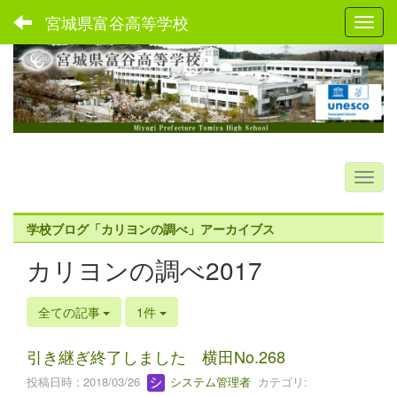
宮城県富谷高等学校
Toggl
学校ブログ「カリヨンの調べ」アーカイブス
カリヨンの調べ2017
全ての記事
1件
引き継ぎ終了しました 横田No.268
投稿日時 : 2018/03/26
システム管理者
カテゴリ: