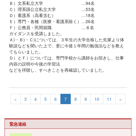
Ｂ）文系私立大学 …94名
Ｃ）理系国公立私立大学 …53名
Ｄ）看護系（高看含む） …18名
Ｅ）専門・各種（医療・看護系除く）…26名
Ｆ）公務員・民間就職 …８名
ガイダンスを受講しました。
Ａ)・Ｂ)・Ｃ)については、３年生の大学合格した先輩より体
験談などを聞いた上で、更に今後１年間の勉強法などを教え
てもらいました。
Ｄ）とＦ）については、専門学校から講師をお招きし、仕事
内容の説明や今後の学習法
などを拝聴し、すべきことを再確認していました。
«
3
4
5
6
7
8
9
10
11
»
緊急連絡