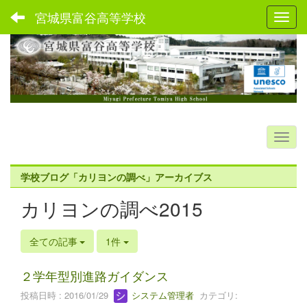
宮城県富谷高等学校
Toggl
学校ブログ「カリヨンの調べ」アーカイブス
カリヨンの調べ2015
全ての記事
1件
２学年型別進路ガイダンス
投稿日時 : 2016/01/29
システム管理者
カテゴリ: