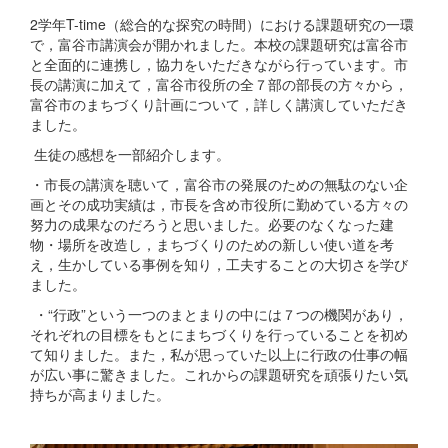
2学年T-time（総合的な探究の時間）における課題研究の一環
で，富谷市講演会が開かれました。本校の課題研究は富谷市
と全面的に連携し，協力をいただきながら行っています。市
長の講演に加えて，富谷市役所の全７部の部長の方々から，
富谷市のまちづくり計画について，詳しく講演していただき
ました。
生徒の感想を一部紹介します。
・市長の講演を聴いて，富谷市の発展のための無駄のない企
画とその成功実績は，市長を含め市役所に勤めている方々の
努力の成果なのだろうと思いました。必要のなくなった建
物・場所を改造し，まちづくりのための新しい使い道を考
え，生かしている事例を知り，工夫することの大切さを学び
ました。
・“行政”という一つのまとまりの中には７つの機関があり，
それぞれの目標をもとにまちづくりを行っていることを初め
て知りました。また，私が思っていた以上に行政の仕事の幅
が広い事に驚きました。これからの課題研究を頑張りたい気
持ちが高まりました。