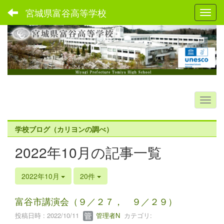
宮城県富谷高等学校
Toggl
学校ブログ（カリヨンの調べ）
2022年10月の記事一覧
2022年10月
20件
富谷市講演会（９／２７， ９／２９）
投稿日時 : 2022/10/11
管理者N
カテゴリ: