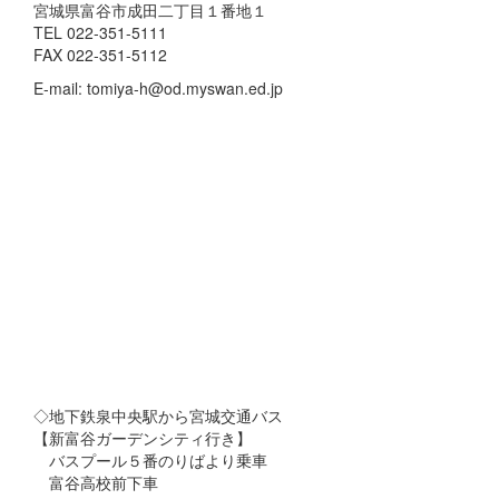
宮城県富谷市成田二丁目１番地１
TEL 022-351-5111
FAX 022-351-5112
E-mail: tomiya-h@od.myswan.ed.jp
◇地下鉄泉中央駅から宮城交通バス
【新富谷ガーデンシティ行き】
バスプール５番のりばより乗車
富谷高校前下車