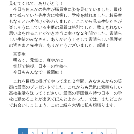
見せてくれて、ありがとう！
今日も何人かの先生が職員室に姿を見せていました。最後
まで残っていた先生方に挨拶し、学校を離れました。校長室
もなんとか片付けが終わりました。ここから見る生徒たちが
楽しそうにしている中庭の風景は格別でした。数えきれない
思い出を作ることができ本当に幸せな２年間でした。素晴ら
しい生徒のみなさん、ありがとう！そして素晴らしい保護者
の皆さまと先生方、ありがとうございました。感謝！
富高生
明るく、元気に、爽やかに
笑顔で挨拶、日本一の学校へ
今日もみんなで一致団結！
これを目標に掲げてやって来た２年間、みなさんからの笑
顔は最高のプレゼントでした。これからも元気に素晴らしい
高校生活を送ってください。最高の雰囲気を持つ日本一の学
校に勤めることが出来てほんとよかった。では、またどこか
でお会いしましょう。このご縁を大切に私も頑張ります。
1
2
3
4
5
6
7
8
9
»