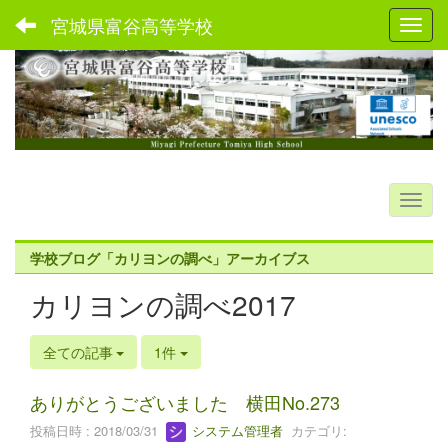
宮城県富谷高等学校
Toggl
学校ブログ「カリヨンの調べ」アーカイブス
カリヨンの調べ2017
全ての記事
1件
ありがとうございました 横田No.273
投稿日時 : 2018/03/31
システム管理者
カテゴリ: