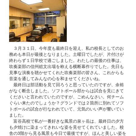
３月３１日、今年度も最終日を迎え、私の校長としてのお
務めも本日が最後となりました。土曜日でしたが、片付けが
終わらず１日学校で過ごしました。わたしの最後の仕事は、
吹奏楽部の信州総文出場を称える横断幕作りでした。先日も
見事な演奏を聴かせてくれた吹奏楽部の皆さん、これからも
音楽を通してみんなの心を和ませてくださいね。
最終日は部活動を見て回ろうと思っていたのですが、余裕
がなく断念しました。ソフトボール部からは試合を見にきて
くださいと言われていたのですが、ごめんなさい。何チーム
ぐらい来たのでしょうか？グランドでは２箇所に別れてソフ
トボールの試合が行なわれていて、元気のいい声が響いてい
ました。
富谷高校で私が一番好きな風景の泉ヶ岳は、最終日の夕方
も夕焼けに染まってきれいな姿を見せてくれていました。校
舎の3階から見る風景も今日で最後ですが、ほんと美しい姿を