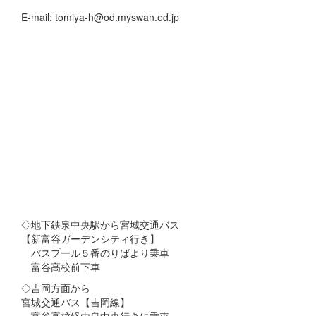
E-mail: tomiya-h@od.myswan.ed.jp
◇地下鉄泉中央駅から宮城交通バス
【新富谷ガーデンシティ行き】
バスプール５番のりばより乗車
富谷高校前下車
◇吉岡方面から
宮城交通バス【吉岡線】
富谷高校経由泉中央行きに乗車