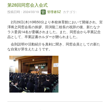
第28回同窓会入会式
投稿日時 : 2024/03/19
管理者SZ
カテゴリ:
2月29日(木)10時50分より本校体育館において開催され、宮
澤将之同窓会長の挨拶、田渕龍二校長の祝辞の後、新たなク
ラス委員14名が委嘱されました。また、同窓会から卒業記念
品として、卒業証書ホルダーが贈られました。
会則説明や活動紹介を真剣に聞き、同窓会員としての新た
な自覚が芽生えたようです。