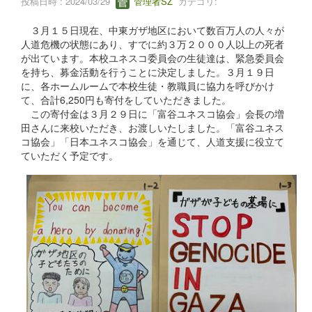
投稿日時 : 2024/03/29
管理者SZ
カテゴリ:
３月１５日現在、中東ガザ地区において数百万人の人々が
人道危機の状態にあり、すでに約３万２０００人以上の死者
が出ています。本校ユネスコ委員会の生徒達は、緊急委員会
を持ち、募金活動を行うことに決定しました。３月１９日
に、各ホームルームで本校生徒・教職員に協力を呼びかけ
て、合計6,250円も寄付をしていただきました。
この寄付金は３月２９日に「富谷ユネスコ協会」会長の増
田さんに来校いただき、お渡しいたしました。「富谷ユネス
コ協会」「日本ユネスコ協会」を通じて、人道支援に役立て
ていただく予定です。