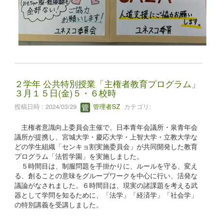
２学年 公共特別授業「主権者教育プログラム」
３月１５日(金)５・６校時
投稿日時 : 2024/03/29
管理者SZ
カテゴリ:
主権者意識向上委員会主催で、日本青年会議所・泉青年会
議所が提携し、宮城大学・慶応大学・上智大学・立教大学な
どの学生組織「センキョ割実施委員会」が共同開発した教育
プログラム「法哲学園」を実施しました。
５時間目は、制服問題を手掛かりに、ルールを守る、変え
る、創ることの意味をグループワークを中心に行い、活発な
議論がなされました。６時間目は、現実の諸課題を考える武
器として学問を知るために、「法学」「経済学」「社会学」
の特別講義を受講しました。