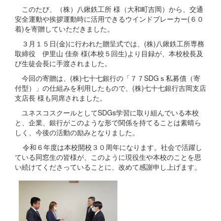
このたび、（株）八鍬鉄工所 様（大和町吉岡）から、交通
安全運動や挨拶運動時に活用できるウインドブレーカー(６０
着)を寄贈していただきました。
３月１５日(金)に行われた贈呈式では、(株)八鍬鉄工所専務
取締役 伊里山 佳奈 様(本校５回生)より目録が、本校校長及
び生徒会長に手渡されました。
今回の寄贈は、(株)七十七銀行の「７７SDGｓ私募債（寄
付型）」の仕組みを利用したもので、(株)七十七銀行吉岡支店
支店長 様も同席されました。
ユネスコスクールとしてSDGs学習に取り組んでいる本校
と、企業、銀行がこのような形で関係を持てることは素晴ら
しく、今後の活動の励みとなりました。
令和６年度は本校開校３０周年になります。社会で活躍し
ている同窓生の皆様が、このように現役生や本校のことを思
い続けてくださっていることに、改めて感謝申し上げます。