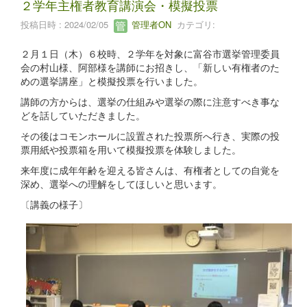
２学年主権者教育講演会・模擬投票
投稿日時 : 2024/02/05
管理者ON
カテゴリ:
２月１日（木）６校時、２学年を対象に富谷市選挙管理委員
会の村山様、阿部様を講師にお招きし、「新しい有権者のた
めの選挙講座」と模擬投票を行いました。
講師の方からは、選挙の仕組みや選挙の際に注意すべき事な
どを話していただきました。
その後はコモンホールに設置された投票所へ行き、実際の投
票用紙や投票箱を用いて模擬投票を体験しました。
来年度に成年年齢を迎える皆さんは、有権者としての自覚を
深め、選挙への理解をしてほしいと思います。
〔講義の様子〕