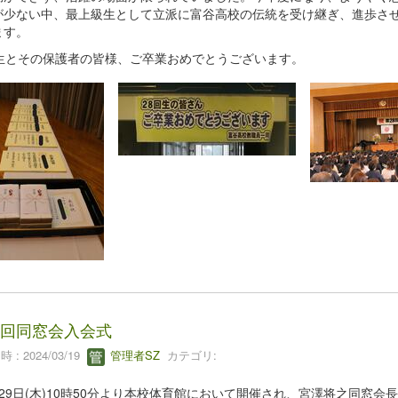
が少ない中、最上級生として立派に富谷高校の伝統を受け継ぎ、進歩さ
ます。
回生とその保護者の皆様、ご卒業おめでとうございます。
8回同窓会入会式
 : 2024/03/19
管理者SZ
カテゴリ:
29日(木)10時50分より本校体育館において開催され、宮澤将之同窓