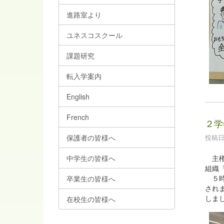
進路室より
ユネスコスクール
課題研究
転入学案内
English
French
２学
投稿日時
保護者の皆様へ
中学生の皆様へ
主権
組織
５時
卒業生の皆様へ
され
しま
在校生の皆様へ