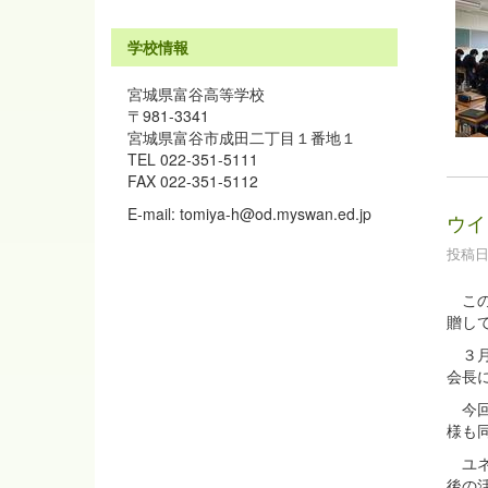
学校情報
宮城県富谷高等学校
〒981-3341
宮城県富谷市成田二丁目１番地１
TEL 022-351-5111
FAX 022-351-5112
E-mail: tomiya-h@od.myswan.ed.jp
ウイ
投稿日時
この
贈し
３月
会長
今回
様も
ユネ
後の