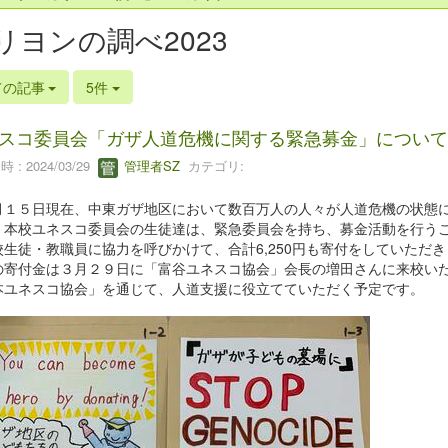
リヨンの調べ2023
ての記事
5件
スコ委員会「ガザ人道危機に関する緊急募金」について
 : 2024/03/29
管理者SZ
カテゴリ:
１５日現在、中東ガザ地区において数百万人の人々が人道危機の状態に
。本校ユネスコ委員会の生徒達は、緊急委員会を持ち、募金活動を行う
校生徒・教職員に協力を呼びかけて、合計6,250円も寄付をしていただ
寄付金は３月２９日に「富谷ユネスコ協会」会長の増田さんに来校いた
本ユネスコ協会」を通じて、人道支援に役立てていただく予定です。