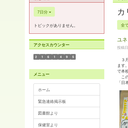
カ
7日分
全
トピックがありません。
ユネ
アクセスカウンター
投稿日時
2
1
6
1
4
9
5
３月
ます
で本
メニュー
この
「日
ホーム
緊急連絡掲示板
図書館より
保健室より