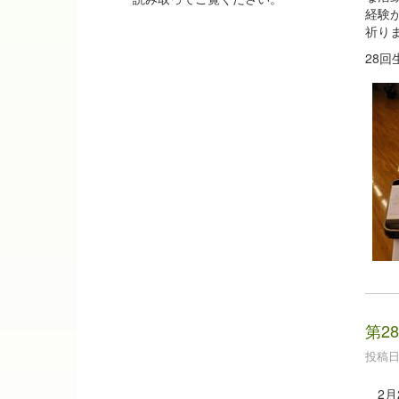
経験
祈り
28
第2
投稿日時
2月