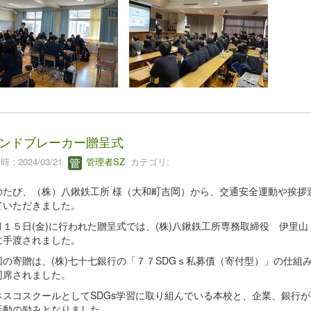
ンドブレーカー贈呈式
 : 2024/03/21
管理者SZ
カテゴリ:
たび、（株）八鍬鉄工所 様（大和町吉岡）から、交通安全運動や挨拶運
ていただきました。
１５日(金)に行われた贈呈式では、(株)八鍬鉄工所専務取締役 伊里山 
に手渡されました。
の寄贈は、(株)七十七銀行の「７７SDGｓ私募債（寄付型）」の仕組み
同席されました。
スコスクールとしてSDGs学習に取り組んでいる本校と、企業、銀行
活動の励みとなりました。