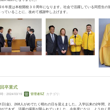
和６年度は本校開校３０周年になります。社会で活躍している同窓生の
さっていることに、改めて感謝申し上げます。
8回卒業式
 : 2024/03/19
管理者SZ
カテゴリ:
1日(金)、268人がめでたく晴れの日を迎えました。入学以来の2年間
動ができず、活躍の場面が限られていました。今年度になり、ようやく