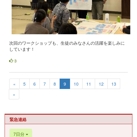
次回のワークショップも、生徒のみなさんの活躍を楽しみに
しています！
3
«
5
6
7
8
9
10
11
12
13
»
緊急連絡
7日分