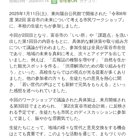
投稿日時 : 2025/01/14
管理者ON
カテゴリ:
2025年1月11日(土)、東向陽台公民館で開催された『令和6年
度 第2回 富谷市の未来について考える市民ワークショップ』
に、本校の生徒たちが参加しました。
今回が2回目となり、富谷市の「いい所」や「課題点」を洗い
出した第1回目の内容をもとに、具体的な解決策や取り組み方
について議論が行われました。参加生徒は全員が富谷市在住
であり、地域の未来を真剣に考え、次々とアイデアを出して
いました。例えば、「広報誌の種類を増やす」「自然を生か
した観光スポットを作る」「渋滞解消のための取り組みを行
う」といった、高校生ならではの視点が光る提案が多くあり
ました。他の参加者の方々も、生徒たちの意見を熱心に聞
き、「若い世代の声はとても新鮮で元気をもらえる」といっ
た感想を述べられていました。
今回のワークショップで議論された具体策は、来月開催され
る第3回目でまとめられ、「第2次富谷市総合計画」に反映さ
れる予定です。生徒たちも市民とのディスカッションに参加
して楽しく、賑やかな雰囲気でした。
生徒たちにとって、地域の様々な世代と意見交換をする機会
はとても貴重です。このような活動を通じて、まちづくりの