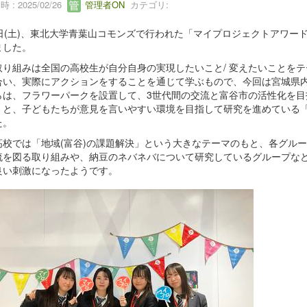
 : 2025/02/26
管理者ON
カテゴリ:
日(土)、東北大学青葉山コモンズで行われた「マイプロジェクトアワード 
ました。
取り組みは全国の高校生が自分自身の実現したいこと/ 変えたいことを
合い、実際にアクションをすることを通じて学ぶもので、今回は宮城県内
らは、フラワーパークを設置して、3世代間の交流と富谷市の活性化を目
と、子どもたちが意見を言いやすい環境を目指して研究を進めている「捨てな
た。
高校では「地域(富谷)の課題解決」という大きなテーマのもと、各グル
流を図る取り組みや、納豆のネバネバについて研究しているグループな
良い刺激になったようです。