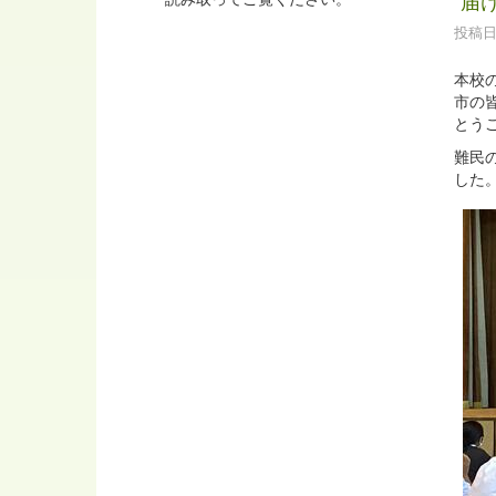
”届
投稿日時
本校
市の
とう
難民
した