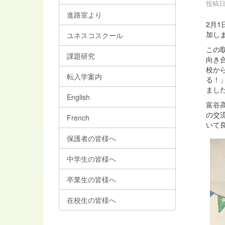
投稿日時
進路室より
2月1
加し
ユネスコスクール
この
課題研究
向き
校か
転入学案内
る！」
まし
English
富谷
の交
French
いて
保護者の皆様へ
中学生の皆様へ
卒業生の皆様へ
在校生の皆様へ