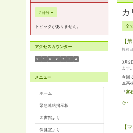
カ
7日分
全
トピックがありません。
【第
アクセスカウンター
投稿日時
2
1
6
2
7
5
4
3月
ます
今回
メニュー
区高
「
富
ホーム
1
緊急連絡掲示板
図書館より
【マ
保健室より