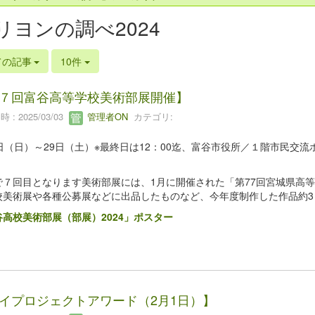
リヨンの調べ2024
ての記事
10件
７回富谷高等学校美術部展開催】
 : 2025/03/03
管理者ON
カテゴリ:
2日（日）～29日（土）※最終日は12：00迄、富谷市役所／１階市民交
。
で７回目となります美術部展には、1月に開催された「第77回宮城県高
校美術展や各種公募展などに出品したものなど、今年度制作した作品約3
谷高校美術部展（部展）2024」ポスター
イプロジェクトアワード（2月1日）】