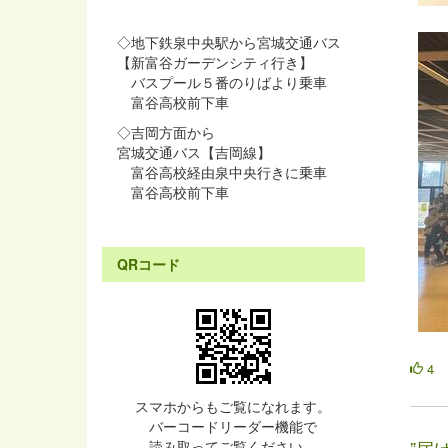
◇地下鉄泉中央駅から宮城交通バス
【新富谷ガーデンシティ行き】
バスプール５番のりばより乗車
富谷高校前下車
◇吉岡方面から
宮城交通バス【吉岡線】
富谷高校経由泉中央行きに乗車
富谷高校前下車
QRコード
4
スマホからもご覧になれます。
バーコードリーダー機能で
読み取ってご覧ください。