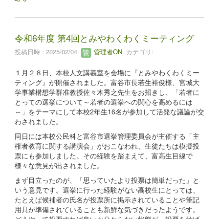
令和6年度 第4回とみやわくわくミーティング
投稿日時 : 2025/02/04
管理者ON
カテゴリ:
１月２８日、本校人文講義室を会場に『とみやわくわくミー
ティング』が開催されました。富谷市長若生裕俊様、宮城大
学事業構想学群准教授佐々木秀之先生をお招きし、「若者に
とっての選挙について～若者の選挙への関心を高めるには
～」をテーマにして本校2年生16名が参加して活発な議論が交
わされました。
同日には本校公民科と富谷市選挙管理委員会が主催する「主
権者教育に関する講演会」がおこなわれ、生徒たちは模擬投
票にも参加しました。その経験を踏まえて、富高生目線で
様々な意見が出されました。
まず目立ったのが、「思っていたより投票は簡単だった」と
いう意見です。選挙に行った経験がない高校生にとっては、
たとえば候補者の氏名が投票所に掲示されていることや筆記
用具が準備されていることも新鮮な気づきだったようです。
どうやって投票すれば良いか分からない状態が、投票を妨げ