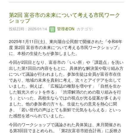
第2回 富谷市の未来について考える市民ワーク
ショップ
投稿日時 : 2025/01/14
管理者ON
カテゴリ:
2025年1月11日(土)、東向陽台公民館で開催された『令和6年
度 第2回 富谷市の未来について考える市民ワークショップ』
に、本校の生徒たちが参加しました。
今回が2回目となり、富谷市の「いい所」や「課題点」を洗い
出した第1回目の内容をもとに、具体的な解決策や取り組み方
について議論が行われました。参加生徒は全員が富谷市在住
であり、地域の未来を真剣に考え、次々とアイデアを出して
いました。例えば、「広報誌の種類を増やす」「自然を生か
した観光スポットを作る」「渋滞解消のための取り組みを行
う」といった、高校生ならではの視点が光る提案が多くあり
ました。他の参加者の方々も、生徒たちの意見を熱心に聞
き、「若い世代の声はとても新鮮で元気をもらえる」といっ
た感想を述べられていました。
今回のワークショップで議論された具体策は、来月開催され
る第3回目でまとめられ、「第2次富谷市総合計画」に反映さ