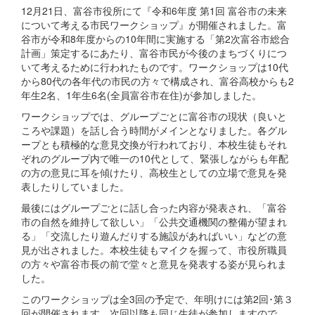
12月21日、富谷市役所にて『令和6年度 第1回 富谷市の未来
について考える市民ワークショップ』が開催されました。富
谷市が令和8年度からの10年間に実施する「第2次富谷市総合
計画」策定するにあたり、富谷市民が今後のまちづくりにつ
いて考えるために行われたものです。ワークショップは10代
から80代の各年代の市民の方々で構成され、富谷高校からも2
年生2名、1年生6名(全員富谷市在住)が参加しました。
ワークショップでは、グループごとに富谷市の現状（良いと
ころや課題）を話し合う時間がメインとなりました。各グル
ープとも積極的な意見交換が行われており、本校生徒もそれ
ぞれのグループ内で唯一の10代として、緊張しながらも年配
の方の意見に耳を傾けたり、高校生としての立場で意見を発
表したりしていました。
最後にはグループごとに話し合った内容が発表され、「富谷
市の自然を維持して欲しい」「公共交通機関の整備が望まれ
る」「交流したり遊んだりする施設があればいい」などの意
見が出されました。本校生徒もマイクを握って、市役所職員
の方々や富谷市長の前で堂々と意見を発表する姿が見られま
した。
このワークショップは全3回の予定で、年明けには第2回･第３
回が開催されます。次回以降も同じ生徒が参加しますので、