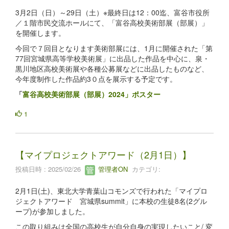
3月2日（日）～29日（土）※最終日は12：00迄、富谷市役所
／１階市民交流ホールにて、「富谷高校美術部展（部展）」
を開催します。
今回で７回目となります美術部展には、1月に開催された「第
77回宮城県高等学校美術展」に出品した作品を中心に、泉・
黒川地区高校美術展や各種公募展などに出品したものなど、
今年度制作した作品約3０点を展示する予定です。
「
富谷高校美術部展（部展）2024」ポスター
1
【マイプロジェクトアワード（2月1日）】
投稿日時 : 2025/02/26
管理者ON
カテゴリ:
2月1日(土)、東北大学青葉山コモンズで行われた「マイプロ
ジェクトアワード 宮城県summit」に本校の生徒8名(2グル
ープ)が参加しました。
この取り組みは全国の高校生が自分自身の実現したいこと/ 変