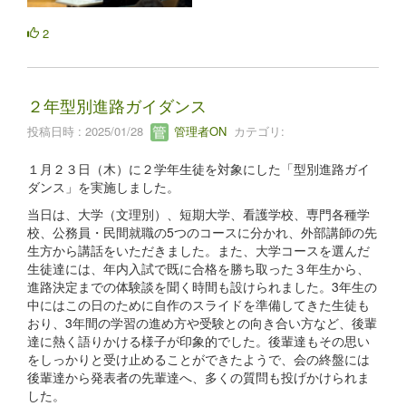
2
２年型別進路ガイダンス
投稿日時 : 2025/01/28
管理者ON
カテゴリ:
１月２３日（木）に２学年生徒を対象にした「型別進路ガイ
ダンス」を実施しました。
当日は、大学（文理別）、短期大学、看護学校、専門各種学
校、公務員・民間就職の5つのコースに分かれ、外部講師の先
生方から講話をいただきました。また、大学コースを選んだ
生徒達には、年内入試で既に合格を勝ち取った３年生から、
進路決定までの体験談を聞く時間も設けられました。3年生の
中にはこの日のために自作のスライドを準備してきた生徒も
おり、3年間の学習の進め方や受験との向き合い方など、後輩
達に熱く語りかける様子が印象的でした。後輩達もその思い
をしっかりと受け止めることができたようで、会の終盤には
後輩達から発表者の先輩達へ、多くの質問も投げかけられま
した。