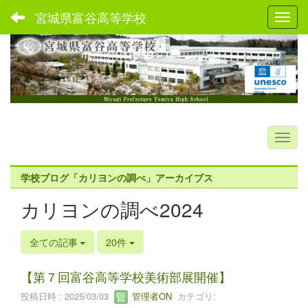
宮城県富谷高等学校
Toggl
学校ブログ「カリヨンの調べ」アーカイブス
カリヨンの調べ2024
全ての記事
20件
【第７回富谷高等学校美術部展開催】
投稿日時 : 2025/03/03
管理者ON
カテゴリ: