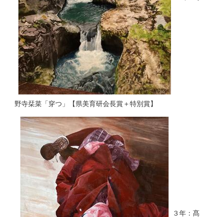
野寺栞菜「穿つ」【県美育研会長賞＋特別賞】
３年：髙