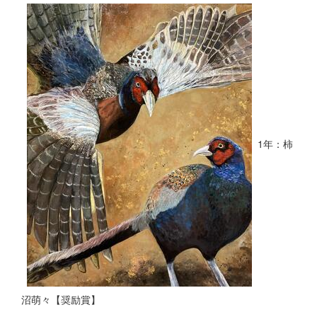
1年：柿
沼萌々【奨励賞】