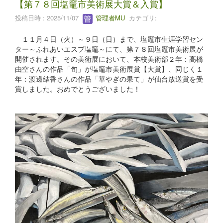
【第７８回塩竈市美術展大賞＆入賞】
投稿日時 : 2025/11/07
管理者MU
カテゴリ:
１１月４日（火）～９日（日）まで、塩竈市生涯学習セン
ター～ふれあいエスプ塩竈～にて、第７８回塩竈市美術展が
開催されます。その美術展において、本校美術部２年：髙橋
由空さんの作品「旬」が塩竈市美術展賞【大賞】、同じく１
年：渡邊結香さんの作品「華やぎの果て」が仙台放送賞を受
賞しました。おめでとうございました！