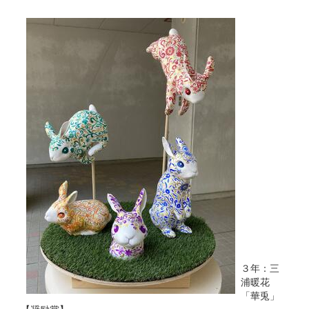
３年：三
浦暖花
「華兎」