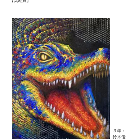
【奨励賞】
３年：
鈴木優