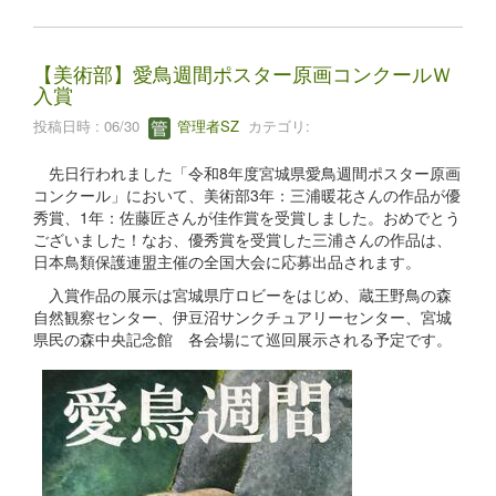
【美術部】愛鳥週間ポスター原画コンクールＷ
入賞
投稿日時 : 06/30
管理者SZ
カテゴリ:
先日行われました「令和8年度宮城県愛鳥週間ポスター原画
コンクール」において、美術部3年：三浦暖花さんの作品が優
秀賞、1年：佐藤匠さんが佳作賞を受賞しました。おめでとう
ございました！なお、優秀賞を受賞した三浦さんの作品は、
日本鳥類保護連盟主催の全国大会に応募出品されます。
入賞作品の展示は宮城県庁ロビーをはじめ、蔵王野鳥の森
自然観察センター、伊豆沼サンクチュアリーセンター、宮城
県民の森中央記念館 各会場にて巡回展示される予定です。