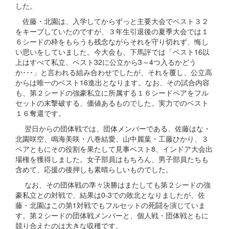
した。
佐藤・北園は、入学してからずっと主要大会でベスト３２
をキープしていたのですが、３年生引退後の夏季大会では１
６シードの枠をもらうも残念ながらそれを守り切れず、悔し
い思いをしていました。今大会も、下馬評では「ベスト16以
上はすべて私立、ベスト32に公立から3～4つ入るかどう
か･･･」と言われる組み合わせでしたが、それを覆し、公立高
からは唯一のベスト16進出となります。なお、その試合内容
も、第２シードの強豪私立に所属する１６シードペアをフル
セットの末撃破する、価値あるものでした。実力でのベスト
１６奪還です。
翌日からの団体戦では、団体メンバーである、佐藤はな・
北園咲空、鳴海美咲・八巻結愛、山中麗葉・工藤ひかり、３
ペアともにその役割を果たして見事ベスト8、インドア大会出
場権を獲得しました。女子部員はもちろん、男子部員たちも
含めて、応援の後押しも素晴らしいものでした。
なお、その団体戦の準々決勝はまたしても第２シードの強
豪私立との対戦で、結果は0-3での敗北となりましたが、佐
藤・北園はこの第1対戦でもフルセットの死闘を演じていま
す。第２シードの団体戦メンバーと、個人戦・団体戦ともに
競り合えたのは大きな収穫です。