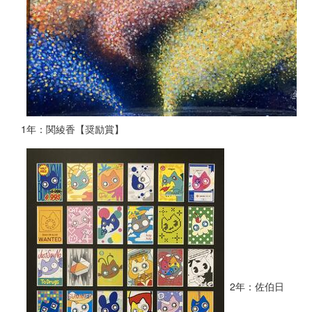
1年：関綾香【奨励賞】
2年：佐伯日