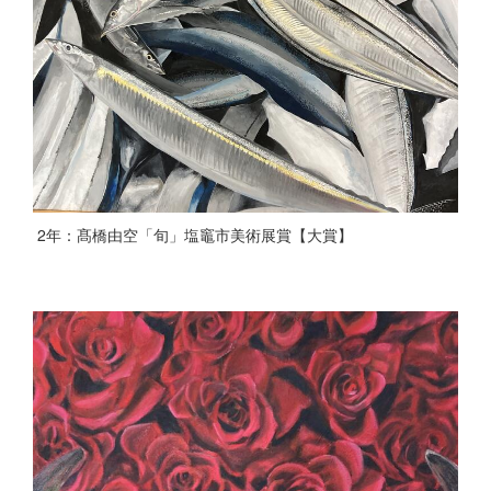
2年：髙橋由空「旬」塩竈市美術展賞【大賞】