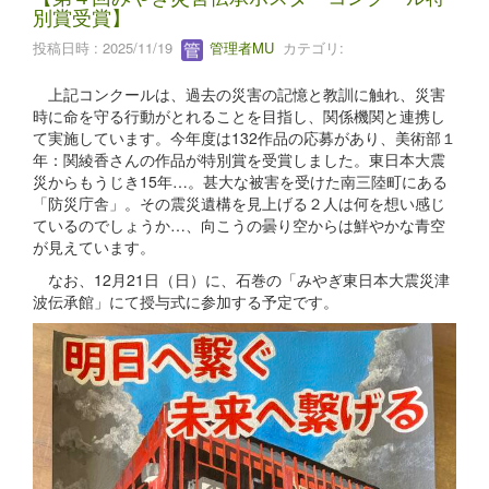
別賞受賞】
投稿日時 : 2025/11/19
管理者MU
カテゴリ:
上記コンクールは、過去の災害の記憶と教訓に触れ、災害
時に命を守る行動がとれることを目指し、関係機関と連携し
て実施しています。今年度は132作品の応募があり、美術部１
年：関綾香さんの作品が特別賞を受賞しました。東日本大震
災からもうじき15年…。甚大な被害を受けた南三陸町にある
「防災庁舎」。その震災遺構を見上げる２人は何を想い感じ
ているのでしょうか…、向こうの曇り空からは鮮やかな青空
が見えています。
なお、12月21日（日）に、石巻の「みやぎ東日本大震災津
波伝承館」にて授与式に参加する予定です。