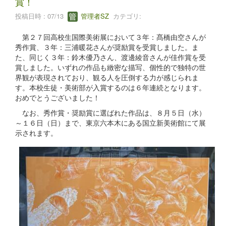
賞！
投稿日時 : 07/13
管理者SZ
カテゴリ:
第２７回高校生国際美術展において３年：髙橋由空さんが
秀作賞、３年：三浦暖花さんが奨励賞を受賞しました。ま
た、同じく３年：鈴木優乃さん、渡邊綾音さんが佳作賞を受
賞しました。いずれの作品も緻密な描写、個性的で独特の世
界観が表現されており、観る人を圧倒する力が感じられま
す。本校生徒・美術部が入賞するのは６年連続となります。
おめでとうございました！
なお、秀作賞・奨励賞に選ばれた作品は、８月５日（水）
～１６日（日）まで、東京六本木にある国立新美術館にて展
示されます。