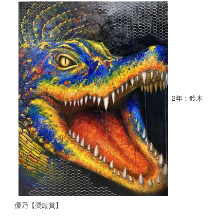
2年：鈴木
優乃【奨励賞】