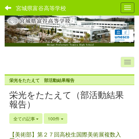
宮城県富谷高等学校
Toggl
栄光をたたえて 部活動結果報告
栄光をたたえて（部活動結果
報告）
全ての記事
100件
【美術部】第２７回高校生国際美術展複数入