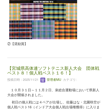
②【奨励賞】
【宮城県高体連ソフトテニス新人大会 団体戦
ベスト８！個人戦ベスト１６！】
投稿日時 : 2025/11/21
管理者MU
カテゴリ:
１０月３１日～１１月２日、泉総合運動場において県新人
大会が開催されました。
初日の個人戦には４ペアが出場し、佐藤はな・北園咲空が
個人戦ベスト16（インドア大会個人戦出場権獲得）に入りま