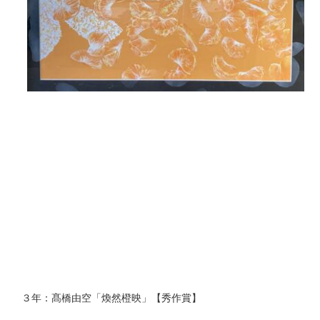
３年：髙橋由空「煥然橙映」【秀作賞】