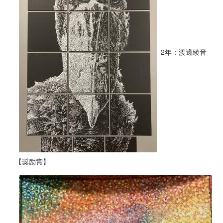
2年：渡邊綾音
【奨励賞】