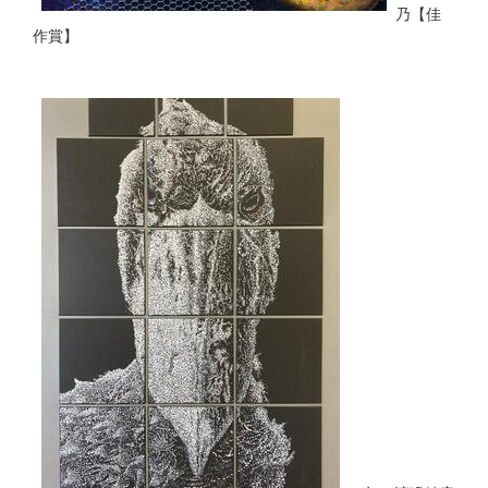
乃【佳
作賞】