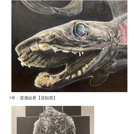
1年：渡邊結香【奨励賞】