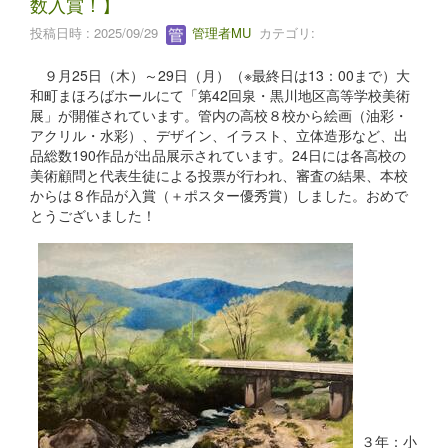
数入賞！】
投稿日時 : 2025/09/29
管理者MU
カテゴリ:
９月25日（木）～29日（月）（※最終日は13：00まで）大
和町まほろばホールにて「第42回泉・黒川地区高等学校美術
展」が開催されています。管内の高校８校から絵画（油彩・
アクリル・水彩）、デザイン、イラスト、立体造形など、出
品総数190作品が出品展示されています。24日には各高校の
美術顧問と代表生徒による投票が行われ、審査の結果、本校
からは８作品が入賞（＋ポスター優秀賞）しました。おめで
とうございました！
３年：小