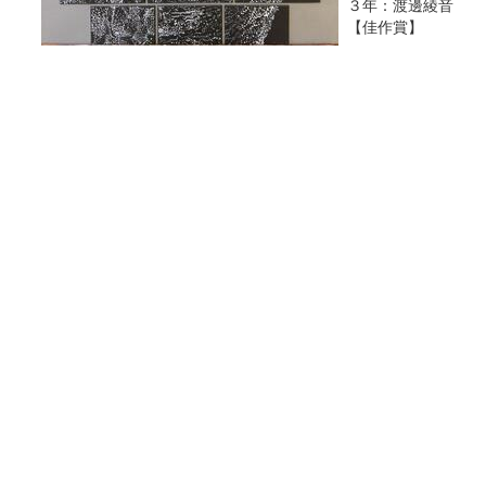
３年：渡邊綾音
【佳作賞】