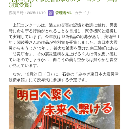
別賞受賞】
投稿日時 : 2025/11/19
管理者MU
カテゴリ:
上記コンクールは、過去の災害の記憶と教訓に触れ、災害
時に命を守る行動がとれることを目指し、関係機関と連携し
て実施しています。今年度は132作品の応募があり、美術部１
年：関綾香さんの作品が特別賞を受賞しました。東日本大震
災からもうじき15年…。甚大な被害を受けた南三陸町にある
「防災庁舎」。その震災遺構を見上げる２人は何を想い感じ
ているのでしょうか…、向こうの曇り空からは鮮やかな青空
が見えています。
なお、12月21日（日）に、石巻の「みやぎ東日本大震災津
波伝承館」にて授与式に参加する予定です。