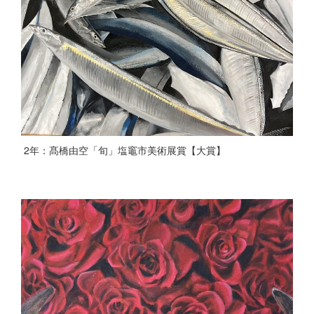
2年：髙橋由空「旬」塩竈市美術展賞【大賞】