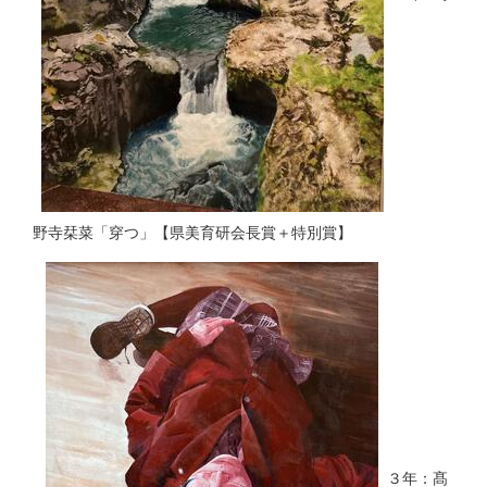
野寺栞菜「穿つ」【県美育研会長賞＋特別賞】
３年：髙