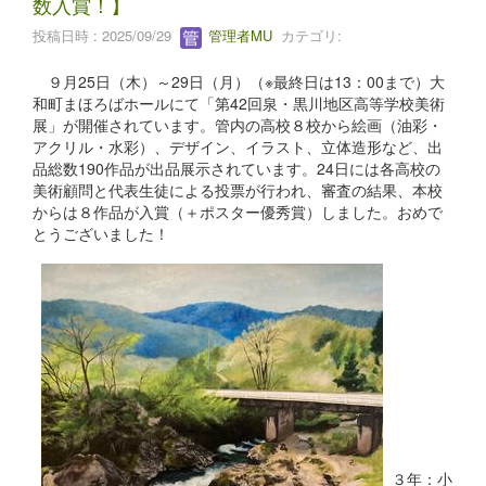
数入賞！】
投稿日時 : 2025/09/29
管理者MU
カテゴリ:
９月25日（木）～29日（月）（※最終日は13：00まで）大
和町まほろばホールにて「第42回泉・黒川地区高等学校美術
展」が開催されています。管内の高校８校から絵画（油彩・
アクリル・水彩）、デザイン、イラスト、立体造形など、出
品総数190作品が出品展示されています。24日には各高校の
美術顧問と代表生徒による投票が行われ、審査の結果、本校
からは８作品が入賞（＋ポスター優秀賞）しました。おめで
とうございました！
３年：小