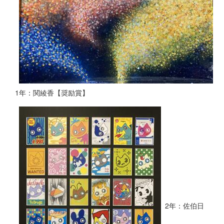
1年：関綾香【奨励賞】
2年：佐伯日