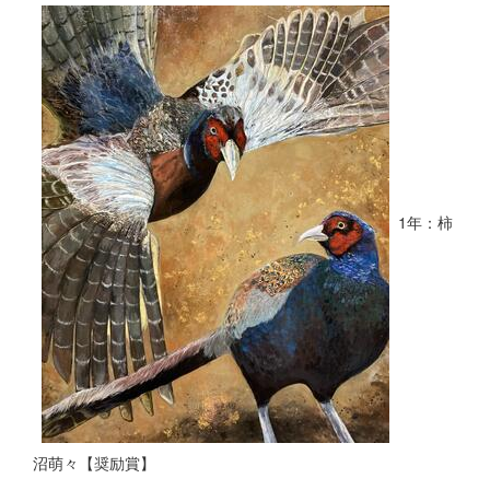
1年：柿
沼萌々【奨励賞】