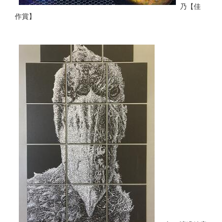
乃【佳
作賞】