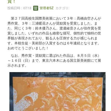
賞！
投稿日時 : 07/13
管理者SZ
カテゴリ:
第２７回高校生国際美術展において３年：髙橋由空さんが
秀作賞、３年：三浦暖花さんが奨励賞を受賞しました。ま
た、同じく３年：鈴木優乃さん、渡邊綾音さんが佳作賞を受
賞しました。いずれの作品も緻密な描写、個性的で独特の世
界観が表現されており、観る人を圧倒する力が感じられま
す。本校生徒・美術部が入賞するのは６年連続となります。
おめでとうございました！
なお、秀作賞・奨励賞に選ばれた作品は、８月５日（水）
～１６日（日）まで、東京六本木にある国立新美術館にて展
示されます。