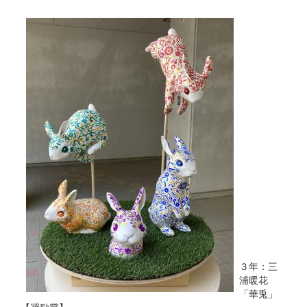
３年：三
浦暖花
「華兎」