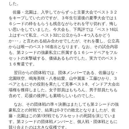
した。
佐藤・北園は、入学してからずっと主要大会でベスト３２
をキープしていたのですが、３年生引退後の夏季大会では１
６シードの枠をもらうも残念ながらそれを守り切れず、悔し
い思いをしていました。今大会も、下馬評では「ベスト16以
上はすべて私立、ベスト32に公立から3～4つ入るかどう
か･･･」と言われる組み合わせでしたが、それを覆し、公立高
からは唯一のベスト16進出となります。なお、その試合内容
も、第２シードの強豪私立に所属する１６シードペアをフル
セットの末撃破する、価値あるものでした。実力でのベスト
１６奪還です。
翌日からの団体戦では、団体メンバーである、佐藤はな・
北園咲空、鳴海美咲・八巻結愛、山中麗葉・工藤ひかり、３
ペアともにその役割を果たして見事ベスト8、インドア大会出
場権を獲得しました。女子部員はもちろん、男子部員たちも
含めて、応援の後押しも素晴らしいものでした。
なお、その団体戦の準々決勝はまたしても第２シードの強
豪私立との対戦で、結果は0-3での敗北となりましたが、佐
藤・北園はこの第1対戦でもフルセットの死闘を演じていま
す。第２シードの団体戦メンバーと、個人戦・団体戦ともに
競り合えたのは大きな収穫です。