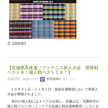
②【奨励賞】
【宮城県高体連ソフトテニス新人大会 団体戦
ベスト８！個人戦ベスト１６！】
投稿日時 : 2025/11/21
管理者MU
カテゴリ:
１０月３１日～１１月２日、泉総合運動場において県新人
大会が開催されました。
初日の個人戦には４ペアが出場し、佐藤はな・北園咲空が
個人戦ベスト16（インドア大会個人戦出場権獲得）に入りま