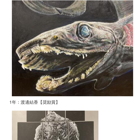
1年：渡邊結香【奨励賞】