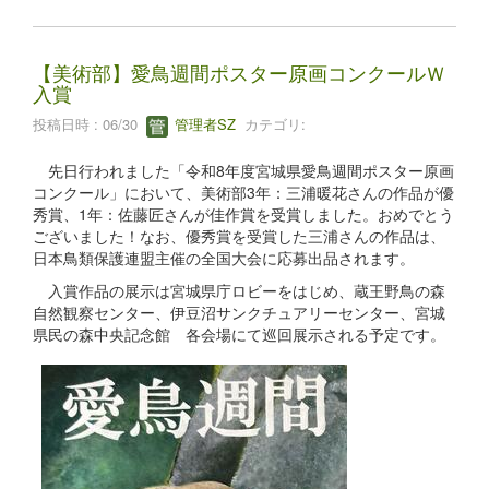
【美術部】愛鳥週間ポスター原画コンクールＷ
入賞
投稿日時 : 06/30
管理者SZ
カテゴリ:
先日行われました「令和8年度宮城県愛鳥週間ポスター原画
コンクール」において、美術部3年：三浦暖花さんの作品が優
秀賞、1年：佐藤匠さんが佳作賞を受賞しました。おめでとう
ございました！なお、優秀賞を受賞した三浦さんの作品は、
日本鳥類保護連盟主催の全国大会に応募出品されます。
入賞作品の展示は宮城県庁ロビーをはじめ、蔵王野鳥の森
自然観察センター、伊豆沼サンクチュアリーセンター、宮城
県民の森中央記念館 各会場にて巡回展示される予定です。