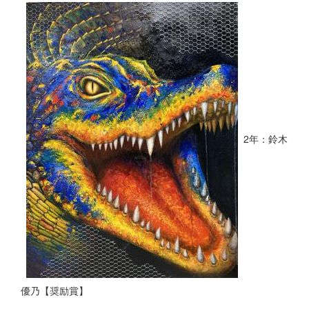
2年：鈴木
優乃【奨励賞】