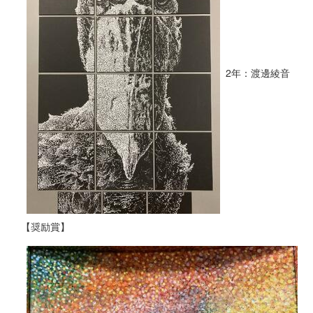
2年：渡邊綾音
【奨励賞】