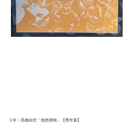
３年：髙橋由空「煥然橙映」【秀作賞】