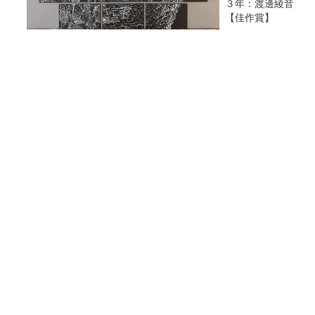
３年：渡邊綾音
【佳作賞】