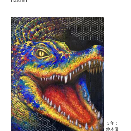
【奨励賞】
３年：
鈴木優