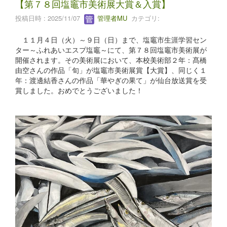
【第７８回塩竈市美術展大賞＆入賞】
投稿日時 : 2025/11/07
管理者MU
カテゴリ:
１１月４日（火）～９日（日）まで、塩竈市生涯学習セン
ター～ふれあいエスプ塩竈～にて、第７８回塩竈市美術展が
開催されます。その美術展において、本校美術部２年：髙橋
由空さんの作品「旬」が塩竈市美術展賞【大賞】、同じく１
年：渡邊結香さんの作品「華やぎの果て」が仙台放送賞を受
賞しました。おめでとうございました！