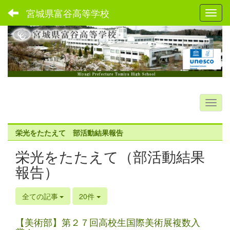
宮城県富谷高等学校
Toggl
栄光をたたえて 部活動結果報告
栄光をたたえて（部活動結果
報告）
全ての記事
20件
【美術部】第２７回高校生国際美術展複数入