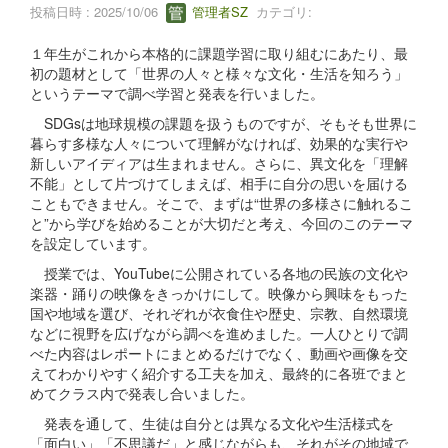
投稿日時 : 2025/10/06
管理者SZ
カテゴリ:
１年生がこれから本格的に課題学習に取り組むにあたり、最
初の題材として「世界の人々と様々な文化・生活を知ろう」
というテーマで調べ学習と発表を行いました。
SDGsは地球規模の課題を扱うものですが、そもそも世界に
暮らす多様な人々について理解がなければ、効果的な実行や
新しいアイディアは生まれません。さらに、異文化を「理解
不能」として片づけてしまえば、相手に自分の思いを届ける
こともできません。そこで、まずは“世界の多様さに触れるこ
と”から学びを始めることが大切だと考え、今回のこのテーマ
を設定しています。
授業では、YouTubeに公開されている各地の民族の文化や
楽器・踊りの映像をきっかけにして。映像から興味をもった
国や地域を選び、それぞれが衣食住や歴史、宗教、自然環境
などに視野を広げながら調べを進めました。一人ひとりで調
べた内容はレポートにまとめるだけでなく、動画や画像を交
えてわかりやすく紹介する工夫を加え、最終的に各班でまと
めてクラス内で発表し合いました。
発表を通して、生徒は自分とは異なる文化や生活様式を
「面白い」「不思議だ」と感じながらも、それがその地域で