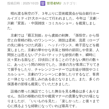
投稿日時 : 2025/10/23
管理者MU
カテゴリ:
晴れ渡る秋空の下、３年ぶりに芸術鑑賞会が仙台銀行ホー
ルイズミティ21大ホールにて行われました。今年は「京劇・
川劇『変面』・中国雑技・コミカルショー」を鑑賞しまし
た。
京劇では『覇王別姫』から虞姫の剣舞、『孫悟空』から悟
空と白骨精の戦いのワンシーン、雑技は柔術、流星（ロープ
の先に錘をつけた武器）、ヘッドバランス、椅子芸などを鑑
賞しました。京劇の華やかな衣装と独特の節回しや音楽、人
間技とは思えないアクロバティックな妙技の数々、瞬時に
次々変わる面など、日頃目にすることのできない興行の数々
に、あっという間の90分でした。演者の方が客席に下りてき
て握手をしたり、チャレンジコーナーでは生徒が雑技やコミ
カルショー、京劇のワンシーンに参加したりするなど、客席
と一体となった親しみのある会となりました。また、多くの
保護者の皆様も鑑賞していただきました。
設備の整った施設でこうした舞台を見る機会は多くありま
せん。当日の移動の仕方や鑑賞マナーの貴重な学びの場とな
りましたが、「いいものを見た」「楽しかった」と後々まで
心に残るような経験になっていれば最高です。