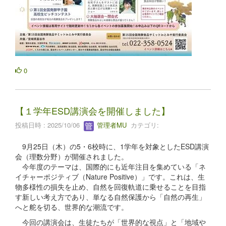
0
【１学年ESD講演会を開催しました】
投稿日時 : 2025/10/06
管理者MU
カテゴリ:
9月25日（木）の5・6校時に、1学年を対象としたESD講演
会（理数分野）が開催されました。
今年度のテーマは、国際的にも近年注目を集めている「ネ
イチャーポジティブ（Nature Positive）」です。これは、生
物多様性の損失を止め、自然を回復軌道に乗せることを目指
す新しい考え方であり、単なる自然保護から「自然の再生」
へと舵を切る、世界的な潮流です。
今回の講演会は、生徒たちが「世界的な視点」と「地域や