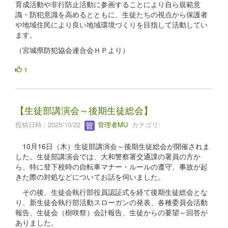
育成活動や非行防止活動に参画することにより自ら規範意
識・防犯意識を高めるとともに、生徒たちの視点から保護者
や地域住民により良い地域環境づくりを目指して活動してい
ます。
（宮城県防犯協会連合会ＨＰより）
1
【生徒部講演会～後期生徒総会】
投稿日時 : 2025/10/22
管理者MU
カテゴリ:
10月16日（木）生徒部講演会～後期生徒総会が開催されま
した。生徒部講演会では、大和警察署交通課の署員の方か
ら、特に登下校時の自転車マナー・ルールの遵守、事故が起
きた際の対処などについてお話を伺いました。
その後、生徒会執行部役員認証式を経て後期生徒総会とな
り、新生徒会執行部活動スローガンの発表、各種委員会活動
報告、生徒会（樹咲祭）会計報告、生徒からの要望～回答が
ありました。