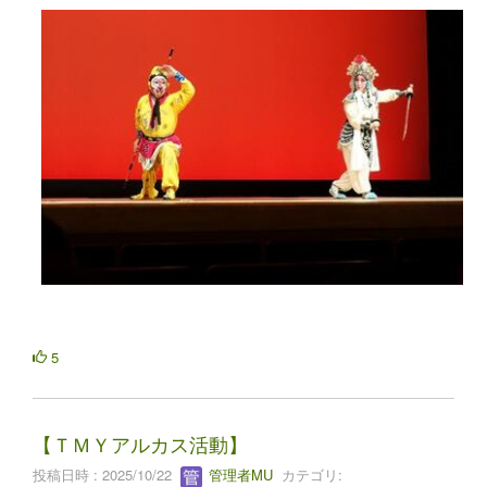
5
【ＴＭＹアルカス活動】
投稿日時 : 2025/10/22
管理者MU
カテゴリ: