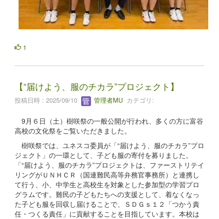
1
【“届けよう、服のチカラ”プロジェクト】
投稿日時 : 2025/09/10
管理者MU
カテゴリ:
9月６日（土）樹咲祭の一般公開が行われ、多くの方に富谷
高校の文化祭をご覧いただきました。
樹咲祭では、ユネスコ委員が「“届けよう、服のチカラ”プロ
ジェクト」の一環として、子ども服の寄付を募りました。
「“届けよう、服のチカラ”プロジェクトは、ファーストリテイ
リングがＵＮＨＣＲ（国連難民高等弁務官事務所）と連携し
て行う、小、中学生と高校生を対象とした参加型の学習プロ
グラムです。難民の子どもたちへの支援として、着なくなっ
た子ども服を回収し届けることで、ＳＤＧｓ１２「つかう責
任・つくる責任」に貢献することを目指しています。本校は