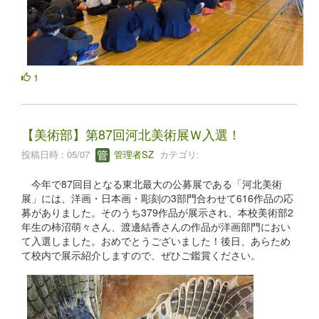
1
【美術部】第87回河北美術展Ｗ入選！
投稿日時 : 05/07
管理者SZ
カテゴリ:
今年で87回目となる東北最大の公募展である「河北美術
展」には、洋画・日本画・彫刻の3部門合わせて616作品の応
募がありました。そのうち379作品が展示され、本校美術部2
年生の柿沼萌々さん、渡邊結香さんの作品が洋画部門におい
て入選しました。おめでとうございました！後日、あらため
て校内で展示紹介しますので、ぜひご鑑賞ください。