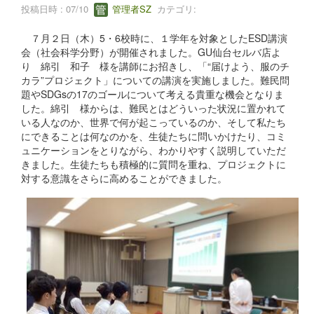
投稿日時 : 07/10
管理者SZ
カテゴリ:
７月２日（木）5・6校時に、１学年を対象としたESD講演
会（社会科学分野）が開催されました。GU仙台セルバ店よ
り 綿引 和子 様を講師にお招きし、「“届けよう、服のチ
カラ”プロジェクト」についての講演を実施しました。難民問
題やSDGsの17のゴールについて考える貴重な機会となりま
した。綿引 様からは、難民とはどういった状況に置かれて
いる人なのか、世界で何が起こっているのか、そして私たち
にできることは何なのかを、生徒たちに問いかけたり、コミ
ュニケーションをとりながら、わかりやすく説明していただ
きました。生徒たちも積極的に質問を重ね、プロジェクトに
対する意識をさらに高めることができました。