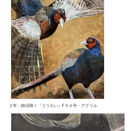
２年：柿沼萌々『うつろい』F５０号・アクリル