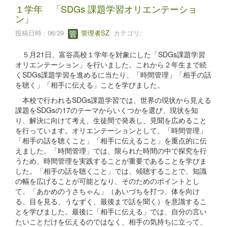
１学年 「SDGs 課題学習オリエンテーショ
ン」
投稿日時 : 06/29
管理者SZ
カテゴリ:
５月21日、富谷高校１学年を対象にした「SDGs課題学習
オリエンテーション」を行いました。これから２年生まで続
くSDGs課題学習を進めるに当たり、「時間管理」「相手の話
を聴く」「相手に伝える」ことを学びました。
本校で行われるSDGs課題学習では、世界の現状から見える
課題をSDGsの17のテーマからいくつかを選び、現状を知
り、解決に向けて考え、生徒間で発表し、見聞を広めること
を行っています。オリエンテーションとして、「時間管理」
「相手の話を聴くこと」「相手に伝えること」を重点的に伝
えました。「時間管理」では、限られた時間の中で探究を行
うため、時間管理を実践することが重要であることを学びま
した。「相手の話を聴くこと」では、傾聴することで、知識
の幅を広げることが可能となり、そのためのポイントとし
て、「あかめのうさちゃん」（あいづちを打つ、体を向け
る、目を見る、うなずく、最後まで話を聞く）を意識するこ
とを学びました。最後に「相手に伝える」では、自分の言い
たいことだけを伝えるのではなく、相手の気持ちに立って、