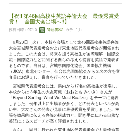
【祝!! 第46回高校生英語弁論大会 最優秀賞受
賞！ 全国大会出場へ!!】
投稿日時 : 07/10
管理者SZ
カテゴリ:
6月23日（火）、本校を会場として第46回高校生英語弁論
大会宮城県代表選考会および東北地区代表選考会が開催され
ました。この大会は、将来を担う高校生が国際理解・国際交
流・国際協力などに関する自らの考えや提言を英語で発表す
るものです。当日は、宮城県国際化協会、国際協力機構
（JICA）東北センター、仙台観光国際協会から３名の方を審
査員にお迎えし、審査を行っていただきました。
宮城県代表選考会には、県内から17名の高校生が出場し、
本校からは３年生の大友海槻（おおとも みつき）さんが
「Beyond Sorting: What We Must Realize」をテーマに発表
しました。例年以上に出場者が多く、どの発表もレベルが高
い中、大友さんの発表が見事に最優秀賞を受賞しました。主
張を効果的に伝える弁論の構成力と、聞き手に伝わる自然な
英語によるスピーチが高く評価されました。
さらに、同日に行われた東北地区代表選考会でも最優秀賞