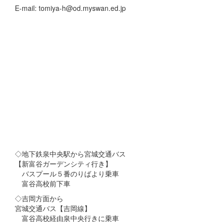
E-mail: tomiya-h@od.myswan.ed.jp
◇地下鉄泉中央駅から宮城交通バス
【新富谷ガーデンシティ行き】
バスプール５番のりばより乗車
富谷高校前下車
◇吉岡方面から
宮城交通バス【吉岡線】
富谷高校経由泉中央行きに乗車