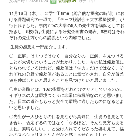
投稿日時 : 2023/11/20
管理者ON
カテゴリ:
11月16日（木）、２学年T-time（総合的な探究の時間）にお
ける課題研究の一環で、「テーマ検討会＋大学模擬授業」が
行われました。県内7つの大学の9人の先生方を講師としてお
招きし、5校時は生徒による研究企画書の発表、6校時はそれ
ぞれの先生方からの講義という内容でした。
生徒の感想を一部紹介します。
〇「正解」は１つではなく、自分なりの「正解」を見つける
ことが大切だということがわかりました。今の私は偏差値に
とらわれているけれど、偏差値は「学力」だけではなく、そ
れぞれの分野で偏差値があることに気づかされ、自分が偏差
値を伸ばしたいと思えることを見つけたいと思いました。
〇良い道路とは、10の指標をどれだけクリアしているのか。
イギリスの人は環境づくりに非常に積極的なのだと思いまし
た。日本の道路ももっと安全で環境に適したものになるとよ
いと思いました。
〇先生が一人ひとりの目を見ながら真剣に、生徒の意見と向
き合い、否定するのではなく「なるほど、そんな見方もある
よね。素晴らしい。」と受け入れてくださった姿を見て、福
祉のスペシャリストなんだなと感じさせられました。