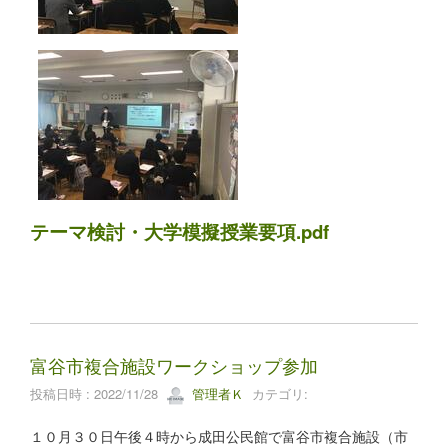
テーマ検討・大学模擬授業要項.pdf
富谷市複合施設ワークショップ参加
投稿日時 : 2022/11/28
管理者Ｋ
カテゴリ:
１０月３０日午後４時から成田公民館で富谷市複合施設（市