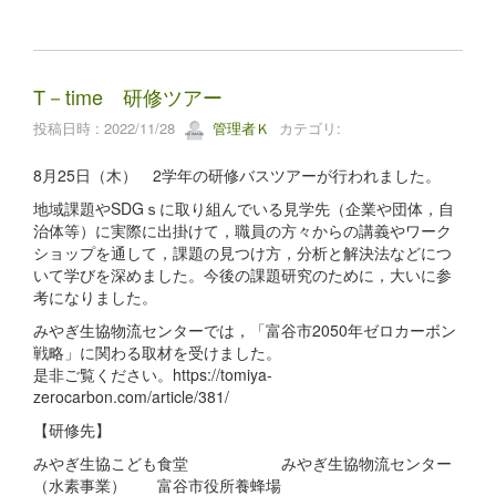
T－time 研修ツアー
投稿日時 : 2022/11/28
管理者Ｋ
カテゴリ:
8月25日（木） 2学年の研修バスツアーが行われました。
地域課題やSDGｓに取り組んでいる見学先（企業や団体，自
治体等）に実際に出掛けて，職員の方々からの講義やワーク
ショップを通して，課題の見つけ方，分析と解決法などにつ
いて学びを深めました。今後の課題研究のために，大いに参
考になりました。
みやぎ生協物流センターでは，「富谷市2050年ゼロカーボン
戦略」に関わる取材を受けました。
是非ご覧ください。https://tomiya-
zerocarbon.com/article/381/
【研修先】
みやぎ生協こども食堂 みやぎ生協物流センター
（水素事業） 富谷市役所養蜂場