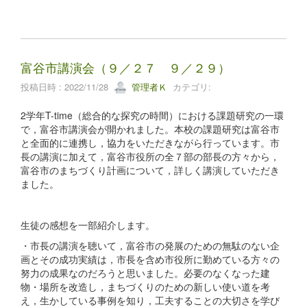
富谷市講演会（９／２７ ９／２９）
投稿日時 : 2022/11/28
管理者Ｋ
カテゴリ:
2学年T-time（総合的な探究の時間）における課題研究の一環
で，富谷市講演会が開かれました。本校の課題研究は富谷市
と全面的に連携し，協力をいただきながら行っています。市
長の講演に加えて，富谷市役所の全７部の部長の方々から，
富谷市のまちづくり計画について，詳しく講演していただき
ました。
生徒の感想を一部紹介します。
・市長の講演を聴いて，富谷市の発展のための無駄のない企
画とその成功実績は，市長を含め市役所に勤めている方々の
努力の成果なのだろうと思いました。必要のなくなった建
物・場所を改造し，まちづくりのための新しい使い道を考
え，生かしている事例を知り，工夫することの大切さを学び