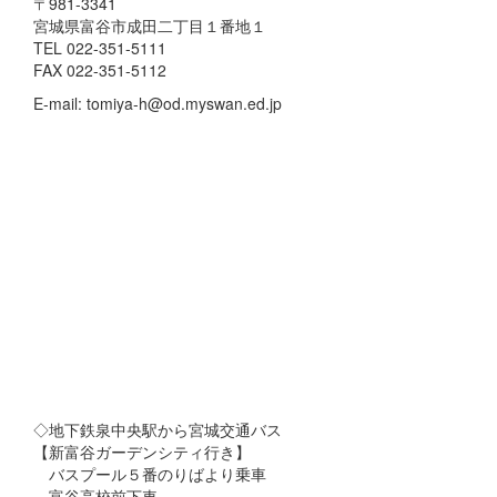
〒981-3341
宮城県富谷市成田二丁目１番地１
TEL 022-351-5111
FAX 022-351-5112
E-mail: tomiya-h@od.myswan.ed.jp
◇地下鉄泉中央駅から宮城交通バス
【新富谷ガーデンシティ行き】
バスプール５番のりばより乗車
富谷高校前下車