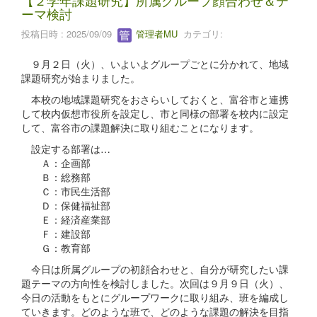
【２学年課題研究】所属グループ顔合わせ＆テ
ーマ検討
投稿日時 : 2025/09/09
管理者MU
カテゴリ:
９月２日（火）、いよいよグループごとに分かれて、地域
課題研究が始まりました。
本校の地域課題研究をおさらいしておくと、富谷市と連携
して校内仮想市役所を設定し、市と同様の部署を校内に設定
して、富谷市の課題解決に取り組むことになります。
設定する部署は…
Ａ：企画部
Ｂ：総務部
Ｃ：市民生活部
Ｄ：保健福祉部
Ｅ：経済産業部
Ｆ：建設部
Ｇ：教育部
今日は所属グループの初顔合わせと、自分が研究したい課
題テーマの方向性を検討しました。次回は９月９日（火）、
今日の活動をもとにグループワークに取り組み、班を編成し
ていきます。どのような班で、どのような課題の解決を目指