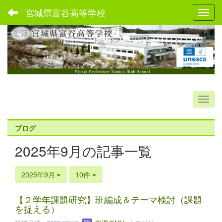
宮城県富谷高等学校
Toggl
ブログ
2025年9月の記事一覧
2025年9月
10件
【２学年課題研究】班編成＆テーマ検討（課題
を捉える）