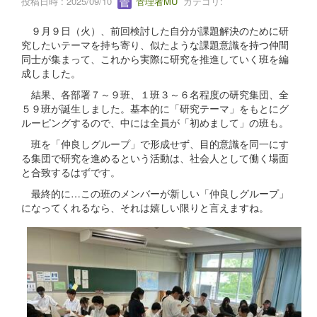
投稿日時 : 2025/09/10
管理者MU
カテゴリ:
９月９日（火）、前回検討した自分が課題解決のために研
究したいテーマを持ち寄り、似たような課題意識を持つ仲間
同士が集まって、これから実際に研究を推進していく班を編
成しました。
結果、各部署７～９班、１班３～６名程度の研究集団、全
５９班が誕生しました。基本的に「研究テーマ」をもとにグ
ルーピングするので、中には全員が「初めまして」の班も。
班を「仲良しグループ」で形成せず、目的意識を同一にす
る集団で研究を進めるという活動は、社会人として働く場面
と合致するはずです。
最終的に…この班のメンバーが新しい「仲良しグループ」
になってくれるなら、それは嬉しい限りと言えますね。