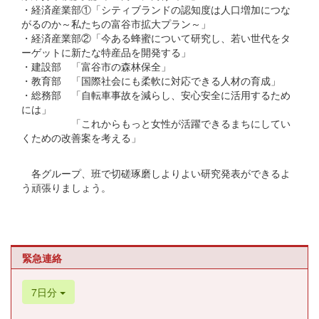
・経済産業部①「シティブランドの認知度は人口増加につな
がるのか～私たちの富谷市拡大プラン～」
・経済産業部②「今ある蜂蜜について研究し、若い世代をタ
ーゲットに新たな特産品を開発する」
・建設部 「富谷市の森林保全」
・教育部 「国際社会にも柔軟に対応できる人材の育成」
・総務部 「自転車事故を減らし、安心安全に活用するため
には」
「これからもっと女性が活躍できるまちにしてい
くための改善案を考える」
各グループ、班で切磋琢磨しよりよい研究発表ができるよ
う頑張りましょう。
緊急連絡
7日分