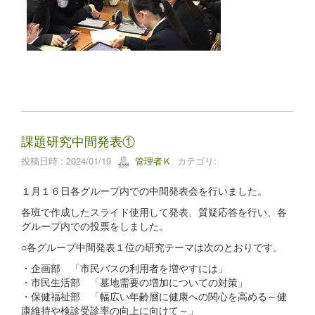
課題研究中間発表①
投稿日時 : 2024/01/19
管理者Ｋ
カテゴリ:
１月１６日各グループ内での中間発表会を行いました。
各班で作成したスライド使用して発表、質疑応答を行い、各
グループ内での投票をしました。
○各グループ中間発表１位の研究テーマは次のとおりです。
・企画部 「市民バスの利用者を増やすには」
・市民生活部 「墓地需要の増加についての対策」
・保健福祉部 「幅広い年齢層に健康への関心を高める～健
康維持や検診受診率の向上に向けて～」