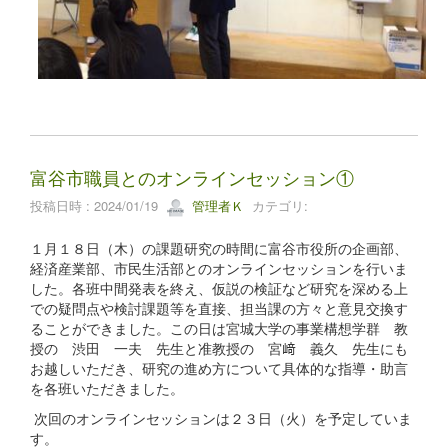
富谷市職員とのオンラインセッション①
投稿日時 : 2024/01/19
管理者Ｋ
カテゴリ:
１月１８日（木）の課題研究の時間に富谷市役所の企画部、
経済産業部、市民生活部とのオンラインセッションを行いま
した。各班中間発表を終え、仮説の検証など研究を深める上
での疑問点や検討課題等を直接、担当課の方々と意見交換す
ることができました。この日は宮城大学の事業構想学群 教
授の 渋田 一夫 先生と准教授の 宮﨑 義久 先生にも
お越しいただき、研究の進め方について具体的な指導・助言
を各班いただきました。
次回のオンラインセッションは２３日（火）を予定していま
す。