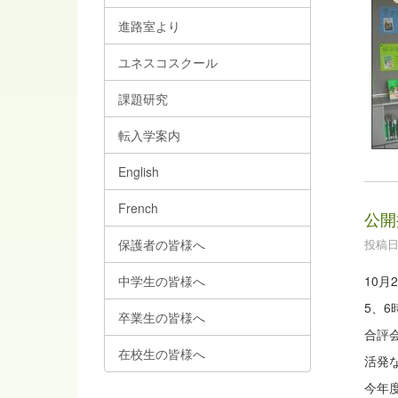
進路室より
ユネスコスクール
課題研究
転入学案内
English
French
公開
投稿日時
保護者の皆様へ
中学生の皆様へ
10
5、
卒業生の皆様へ
合評
在校生の皆様へ
活発
今年