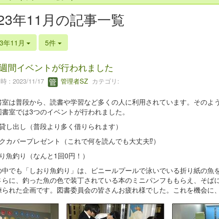
023年11月の記事一覧
23年11月
5件
週間イベントが行われました
 : 2023/11/17
管理者SZ
カテゴリ:
室は普段から、読書や学習など多くの人に利用されています。そのような
図書室では3つのイベントが行われました。
別貸し出し（普段より多く借りられます）
ックカバープレゼント（これで何を読んでも大丈夫⁉）
おり魚釣り（なんと1回0円！）
中でも「しおり魚釣り」は、ビニールプールで泳いでいる折り紙の魚を
さらに、釣った魚の色で装丁されている本のミニパンフももらえ、そば
練られた企画です。図書委員会の皆さんお疲れ様でした。これを機会に