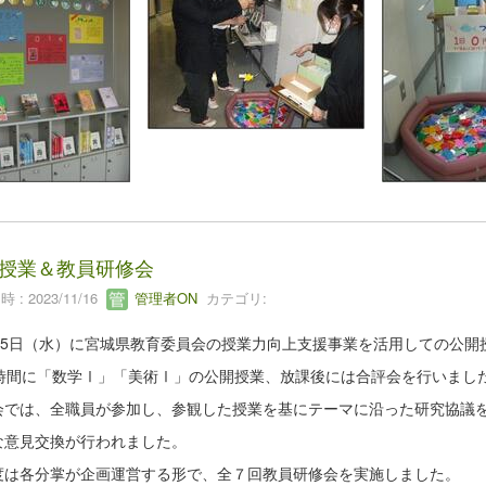
授業＆教員研修会
 : 2023/11/16
管理者ON
カテゴリ:
月25日（水）に宮城県教育委員会の授業力向上支援事業を活用しての公開
6時間に「数学Ⅰ」「美術Ⅰ」の公開授業、放課後には合評会を行いまし
会では、全職員が参加し、参観した授業を基にテーマに沿った研究協議
な意見交換が行われました。
度は各分掌が企画運営する形で、全７回教員研修会を実施しました。