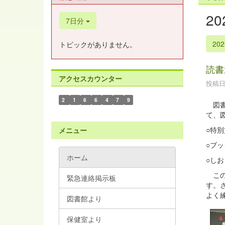
2
7日分
20
トピックがありません。
読書
アクセスカウンター
投稿日時
2
1
6
6
4
7
9
図書
て、
○特
メニュー
○ブ
ホーム
○し
この
緊急連絡掲示板
す。
よく
図書館より
保健室より