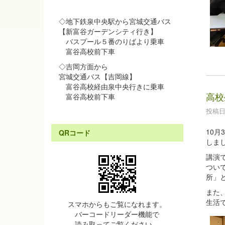
◇地下鉄泉中央駅から宮城交通バス
【新富谷ガーデンシティ行き】
バスプール５番のりばより乗車
富谷高校前下車
◇吉岡方面から
宮城交通バス【吉岡線】
富谷高校経由泉中央行きに乗車
高校
富谷高校前下車
投稿日時
10
QRコード
しま
講演
つい
所」
また
生活
スマホからもご覧になれます。
バーコードリーダー機能で
読み取ってご覧ください。