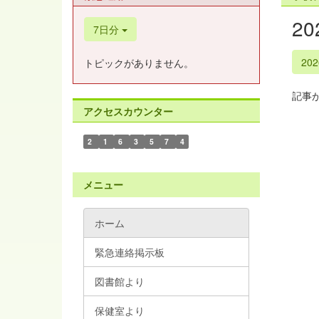
2
7日分
20
トピックがありません。
記事
アクセスカウンター
2
1
6
3
5
7
4
メニュー
ホーム
緊急連絡掲示板
図書館より
保健室より