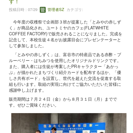
す！
投稿日時 : 07/29
管理者SZ
カテゴリ:
今年度の収穫祭で企画部３班が提案した「とみやの赤しず
く」が商品化され、ユートミヤのカフェ(FLATWHITE
COFFEE FACTORY)で販売されることになりました。完成を
記念して、本校生徒４名がお披露目会にプレゼンテーターと
して参加しました。
「とみやの赤しずく」は、富谷市の特産品である赤酢・ブ
ルーベリー・はちみつを使用したオリジナルドリンクです。
また、購入者には生徒が考案したPRキャラクター「あかっ
ぷ」が描かれたまちづくり紹介カードを配布するほか、「優
しさ共有ボード」を設置し、世代を超えた交流を促進する取
組も行います。取組の実現に向けてご協力いただいた皆様に
感謝申し上げます。
販売期間は７月２４日（金）から８月３１日（月）までで
す。ぜひご賞味ください。