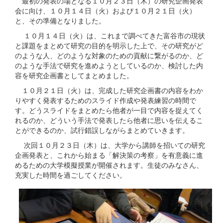
最初の発表の場となる１０月２３日（木）の研究企画発表
会に向け、１０月１４日（火）および１０月２１日（火）
と、その準備となりました。
１０月１４日（火）は、これまで調べてきた富谷市の現状
と課題をまとめて研究の目的を明示した上で、その研究がど
のような人、どのような対象のための貢献に繋がるのか、ど
のような手法で研究を進めようとしているのか、検討した内
容を研究企画書としてまとめました。
１０月２１日（火）は、完成した研究企画書の内容をわか
りやすく発表するためのスライド作成や発表練習の時間で
す。どうスライドをまとめたら他者が一目で内容を捉えてく
れるのか、どういう手法で発表したら他者に思いを伝えるこ
とができるのか、試行錯誤しながらまとめていきます。
次回１０月２３日（木）は、大学から講師を招いての研究
企画発表と、これから始まる「解決策の考察」を有意義に進
めるための大学模擬授業が開催されます。生徒のみなさん、
充実した時間を過ごしてください。