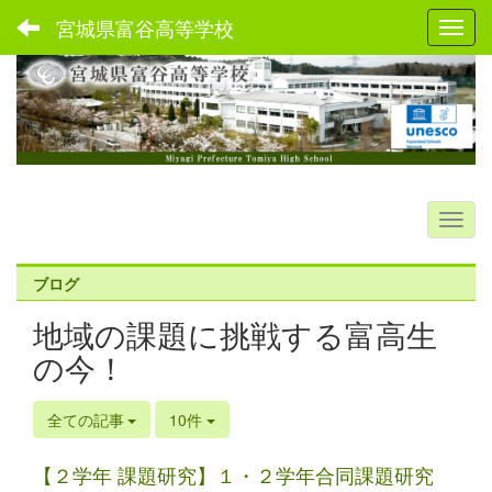
宮城県富谷高等学校
Toggl
ブログ
地域の課題に挑戦する富高生
の今！
全ての記事
10件
【２学年 課題研究】１・２学年合同課題研究