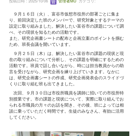
投稿日時 : 2025/10/06
管理者MU
カテゴリ:
９月１６日（火）、富谷市仮想市役所の部署ごとに集ま
り、前回決定した班のメンバーで、研究対象とするテーマの
設定に取り組みました。解決したい富谷市の課題について調
べ、その現状を知るための活動です。
また、研究企画書シートの配布と企画立案のポイントを掴む
ため、班長会議を開いています。
９月２５日（木）は、解決したい富谷市の課題の現状と現
在の取り組みについて分析し、その課題を明確にするための
活動です。班員で話し合いながら、時には担当教員からの助
言を受けながら、研究企画を練り上げていきます。なかに
は、研究企画書シートの作成、研究企画発表会のスライドづ
くりに取り組む班も出てきました。
次回、９月３０日は市役所職員を講師に招いての市役所特
別授業です。市の課題と現状について、実際に取り組んでお
られる市職員の方々のお話を聞き、その後、班によっては相
談に乗っていただく時間です。生徒のみなさん、有効に活用
してください。