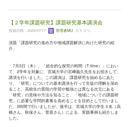
【２学年課題研究】課題研究基本講演会
投稿日時 : 2025/07/17
管理者MU
カテゴリ:
演題「課題研究の進め方や地域課題解決に向けた研究の紹
介」
7月3日（木）、「総合的な探究の時間（T-time）」におい
て、2学年を対象に、宮城大学の宮﨑義久先生をお招きして、
講演を行いました。この講演は、課題研究を始めるにあた
り、「研究」についての基本講演を行って生徒の理解を深め
ること、高校生の普段の学習や勉強とは異なる次元にある
「研究」の意味や方法を知ること、「地域についての課題研
究」に必要な学問的素養を高めることを目的として行いまし
た。2時間で行いましたが、後半は、宮城大学の学生３名（高
橋さん、秋保さん、菅原さん）による、実践事例も紹介しま
した。