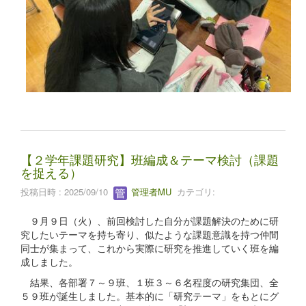
【２学年課題研究】班編成＆テーマ検討（課題
を捉える）
投稿日時 : 2025/09/10
管理者MU
カテゴリ:
９月９日（火）、前回検討した自分が課題解決のために研
究したいテーマを持ち寄り、似たような課題意識を持つ仲間
同士が集まって、これから実際に研究を推進していく班を編
成しました。
結果、各部署７～９班、１班３～６名程度の研究集団、全
５９班が誕生しました。基本的に「研究テーマ」をもとにグ