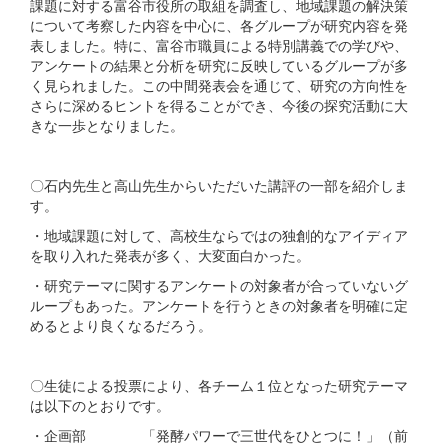
課題に対する富谷市役所の取組を調査し、地域課題の解決策
について考察した内容を中心に、各グループが研究内容を発
表しました。特に、富谷市職員による特別講義での学びや、
アンケートの結果と分析を研究に反映しているグループが多
く見られました。この中間発表会を通じて、研究の方向性を
さらに深めるヒントを得ることができ、今後の探究活動に大
きな一歩となりました。
〇石内先生と高山先生からいただいた講評の一部を紹介しま
す。
・地域課題に対して、高校生ならではの独創的なアイディア
を取り入れた発表が多く、大変面白かった。
・研究テーマに関するアンケートの対象者が合っていないグ
ループもあった。アンケートを行うときの対象者を明確に定
めるとより良くなるだろう。
〇生徒による投票により、各チーム１位となった研究テーマ
は以下のとおりです。
・企画部 「発酵パワーで三世代をひとつに！」（前