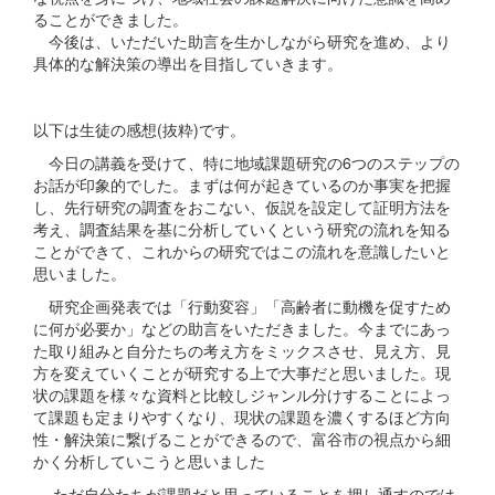
ることができました。
今後は、いただいた助言を生かしながら研究を進め、より
具体的な解決策の導出を目指していきます。
以下は生徒の感想(抜粋)です。
今日の講義を受けて、特に地域課題研究の6つのステップの
お話が印象的でした。まずは何が起きているのか事実を把握
し、先行研究の調査をおこない、仮説を設定して証明方法を
考え、調査結果を基に分析していくという研究の流れを知る
ことができて、これからの研究ではこの流れを意識したいと
思いました。
研究企画発表では「行動変容」「高齢者に動機を促すため
に何が必要か」などの助言をいただきました。今までにあっ
た取り組みと自分たちの考え方をミックスさせ、見え方、見
方を変えていくことが研究する上で大事だと思いました。現
状の課題を様々な資料と比較しジャンル分けすることによっ
て課題も定まりやすくなり、現状の課題を濃くするほど方向
性・解決策に繋げることができるので、富谷市の視点から細
かく分析していこうと思いました
ただ自分たちが課題だと思っていることを押し通すのでは