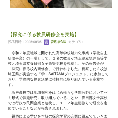
【探究に係る教員研修会を実施】
投稿日時 : 2025/08/05
管理者MU
カテゴリ:
令和７年度地域に開かれた高等学校魅力化事業（学校自主
研修事業）の一環として、２名の教員が埼玉県立坂戸高等学
校と埼玉県立春日部女子高等学校を視察し、その報告会が
「探究に係る校内研修会」で行われました。視察した２校は
埼玉県が実施する「学・SAITAMAプロジェクト」に参加して
おり、学際的な探究活動に積極的に取り組んでいる高校で
す。
坂戸高校では地域探究をはじめ様々な学問分野においてゼ
ミ形式で課題研究に取り組んでいることや、春日部女子高校
では行政や民間企業と連携し、１・２年生縦割りで研究を進
めていることなどが報告されました。
視察による学びを本校の探究学習の充実に役立てていきま