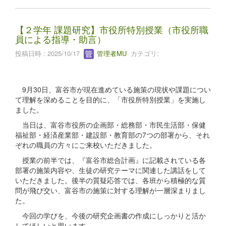
【２学年 課題研究】市役所特別授業（市役所職
員による指導・助言）
投稿日時 : 2025/10/17
管理者MU
カテゴリ:
9月30日、富谷市が現在進めている施策の現状や課題につい
て理解を深めることを目的に、「市役所特別授業」を実施し
ました。
当日は、富谷市役所の企画部・総務部・市民生活部・保健
福祉部・経済産業部・建設部・教育部の7つの部署から、それ
ぞれの職員の方々にご来校いただきました。
授業の前半では、『富谷市総合計画』に記載されている各
部署の施策内容や、生徒の研究テーマに関連した講話をして
いただきました。後半の質疑応答では、各班から積極的な質
問が飛び交い、富谷市の施策に対する理解が一層深まりまし
た。
今回の学びを、今後の研究企画書の作成にしっかりと活か
してほしいと思います。